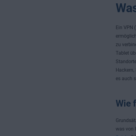
Was
Ein VPN (V
ermöglich
zu verbin
Tablet üb
Standorte
Hackern, 
es auch s
Wie 
Grundsätz
was von I