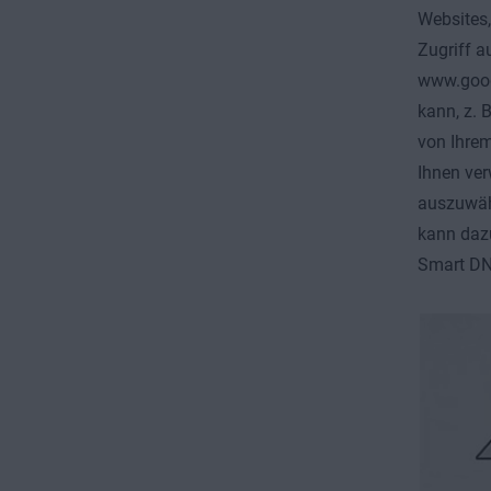
Websites,
Zugriff a
www.googl
kann, z. 
von Ihrem
Ihnen ver
auszuwähl
kann dazu
Smart DNS