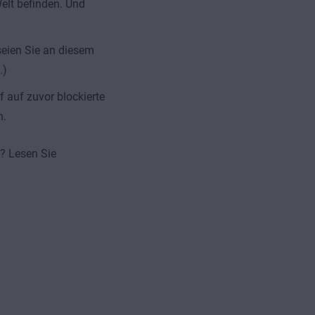
Welt befinden. Und
 seien Sie an diesem
.)
 auf zuvor blockierte
n.
t? Lesen Sie