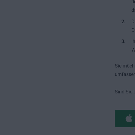
d
d
D
O
I
W
Sie möcht
umfassen
Sind Sie 