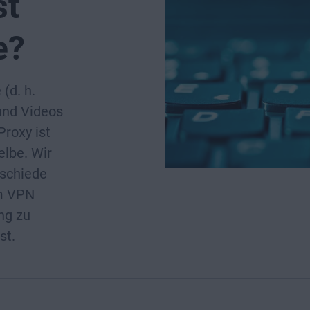
st
e?
(d. h.
und Videos
roxy ist
elbe. Wir
rschiede
m VPN
ng zu
st.