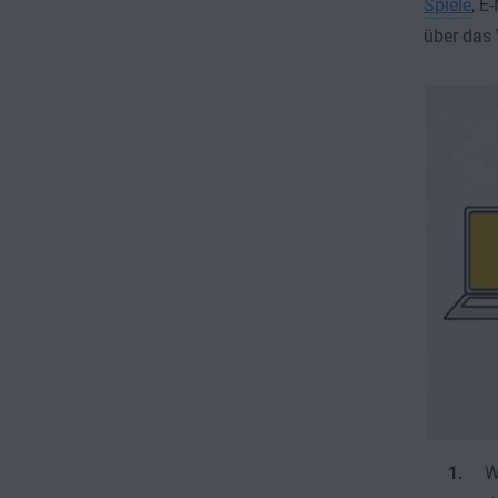
Spiele
, E
über das 
W