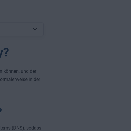
y?
en können, und der
normalerweise in der
?
stems (DNS), sodass