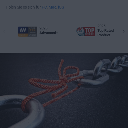
Holen Sie es sich für
PC
,
Mac
,
iOS
2025
2025
Top Rated
Advanced+
Product