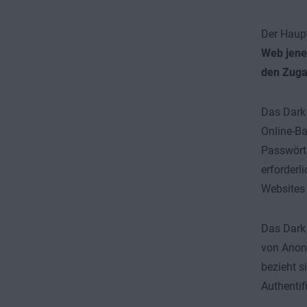
Der Haup
Web jene
den Zug
Das Dark
Online-Ba
Passwörte
erforderl
Websites 
Das Dark 
von Anony
bezieht s
Authentif