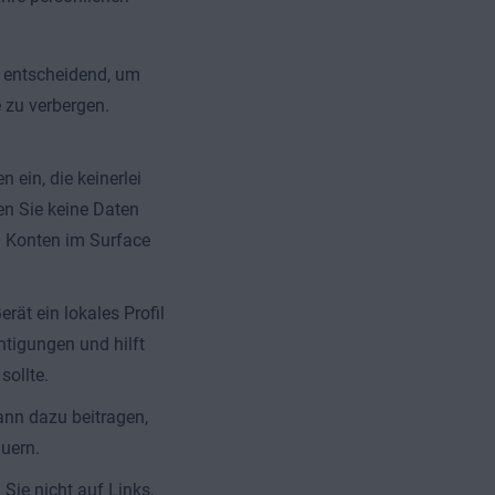
 entscheidend, um
 zu verbergen.
ein, die keinerlei
en Sie keine Daten
n Konten im Surface
rät ein lokales Profil
htigungen und hilft
ollte.
nn dazu beitragen,
uern.
Sie nicht auf Links,