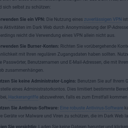
 sich selbst zu schützen:
rwenden Sie ein VPN:
Die Nutzung eines
zuverlässigen VPN
ist
re Aktivitäten im Dark Web durch Anonymisierung der IP-Adresse
lerdings reicht die Verwendung eines VPN allein nicht aus.
rwenden Sie Burner-Konten:
Richten Sie vorübergehende Konten 
nlichkeit mit Ihren regulären Zugangsdaten haben sollten. Nutz
e Passwörter, Benutzernamen und E-Mail-Adressen, die mit Ihre
eb zusammenhängen.
tzen Sie keine Administrator-Logins:
Benutzen Sie auf Ihrem Ge
stelle eines Administratorkontos. Dies limitiert bestimmte Berec
bei,
Hackerangriffe
abzuwehren, falls es zum Ernstfall kommen s
tzen Sie Antivirus-Software:
Eine robuste Antivirus-Software
ka
re Geräte vor Malware und Viren zu schützen, die im Dark Web la
ien Sie vorsichtig:
Laden Sie keine Dateien herunter und klicken 