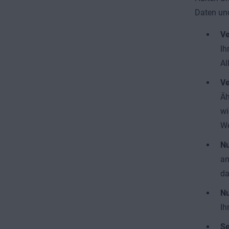
Daten und
Ve
Ih
Al
Ve
Äh
wi
W
Nu
an
da
Nu
Ih
Se