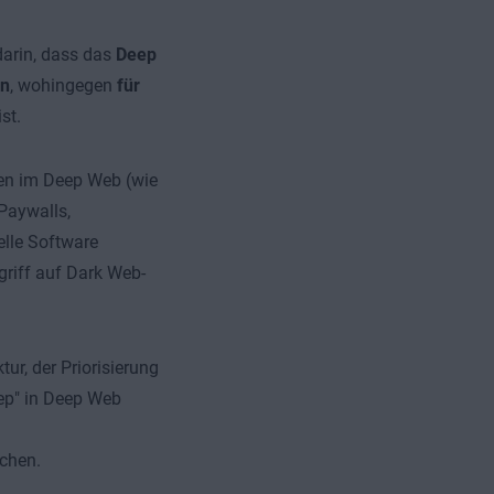
arin, dass das
Deep
en
, wohingegen
für
st.
en im Deep Web (wie
Paywalls,
elle Software
griff auf Dark Web-
ur, der Priorisierung
eep" in Deep Web
chen.