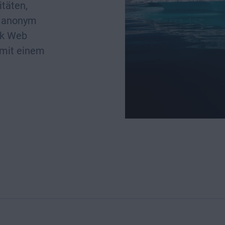
itäten,
h anonym
rk Web
 mit einem