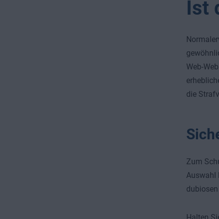
Ist
Normaler
gewöhnlic
Web-Websi
erheblich
die Straf
Sich
Zum Schut
Auswahl b
dubiosen 
Halten Si