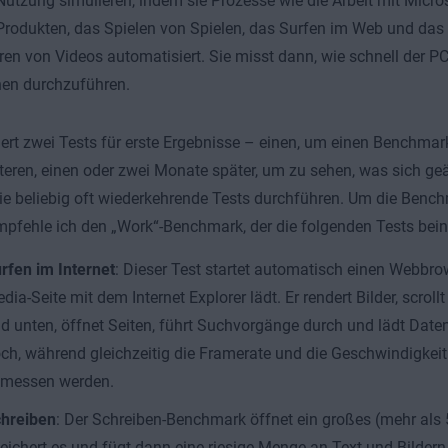
utzung simulieren, indem sie Prozesse wie die Arbeit mit Micro
odukten, das Spielen von Spielen, das Surfen im Web und das
ren von Videos automatisiert. Sie misst dann, wie schnell der PC 
nen durchzuführen.
dert zwei Tests für erste Ergebnisse – einen, um einen Benchmar
teren, einen oder zwei Monate später, um zu sehen, was sich ge
e beliebig oft wiederkehrende Tests durchführen. Um die Benc
mpfehle ich den „Work“-Benchmark, der die folgenden Tests bein
rfen im Internet
: Dieser Test startet automatisch einen Webbrow
dia-Seite mit dem Internet Explorer lädt. Er rendert Bilder, scrol
d unten, öffnet Seiten, führt Suchvorgänge durch und lädt Date
ch, während gleichzeitig die Framerate und die Geschwindigkeit
messen werden.
hreiben
: Der Schreiben-Benchmark öffnet ein großes (mehr al
eichert es und fügt dann eine riesige Menge an Text und Bildern