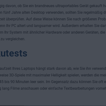
g davon, ob Sie ein brandneues ultraportables Gerät gekauft 
n fünf Jahre alten Desktop verwenden, sollten Sie regelmäßig d
zeit überprüfen. Auf diese Weise können Sie nach größeren Pr
enn Ihr PC altert und langsamer wird. Außerdem erhalten Sie da
m Ihr System mit ähnlicher Hardware oder anderen Geräten, die 
zu vergleichen.
utests
aufzeit Ihres Laptops hängt stark davon ab, wie Sie ihn verwen
weise 3D-Spiele mit maximaler Helligkeit spielen, werden die me
45 bis 90 Minuten leer sein. Im Gegensatz dazu können Sie oft 
g lang Filme anschauen oder einfache Textbearbeitungen vorne