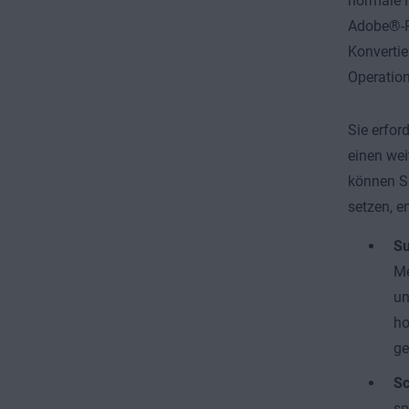
normale N
Adobe®-Pr
Konvertie
Operatio
Sie erfor
einen wei
können Si
setzen, e
Su
Me
un
ho
ge
Sc
sp