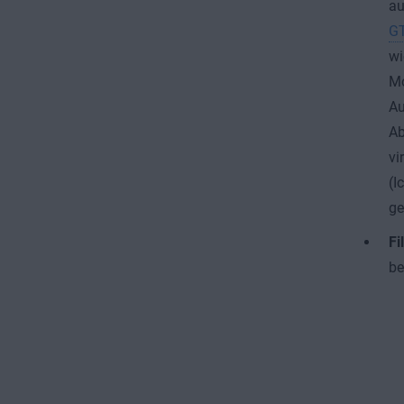
au
G
wi
Mo
Au
Ab
vi
(I
ge
Fi
be