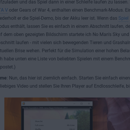
fzuladen und das Spiel dann in einer Schleife laufen zu lassen. V
TA V
oder Gears of War 4, enthalten einen Benchmark-Modus. Ein
ederholt er die Spiel-Demo, bis der Akku leer ist. Wenn das
Spiel
dus enthält, lassen Sie es einfach in einem Abschnitt laufen, de
f dem oben gezeigten Bildschirm startete ich No Man's Sky und 
schnitt laufen - mit vielen sich bewegenden Tieren und Grashalm
rtuellen Brise wehen. Perfekt für die Simulation einer hohen Bel
ch habe unten eine Liste von beliebten Spielen mit einem Benc
postet.)
lme
: Nun, das hier ist ziemlich einfach. Starten Sie einfach eine
liebiges Video und stellen Sie Ihren Player auf Endlosschleife, bis