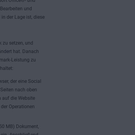
soft Office®- und
 Bearbeiten und
in der Lage ist, diese
k zu setzen, und
ändert hat. Danach
hmark-Leistung zu
haltet:
ser, der eine Social
lt Seiten nach oben
n auf die Website
 der Operationen
s 50 MB) Dokument,
 ein. Anschließend