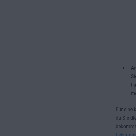
Ar
Si
ha
me
Für eine 
da Sie d
bekommen,
Leistung