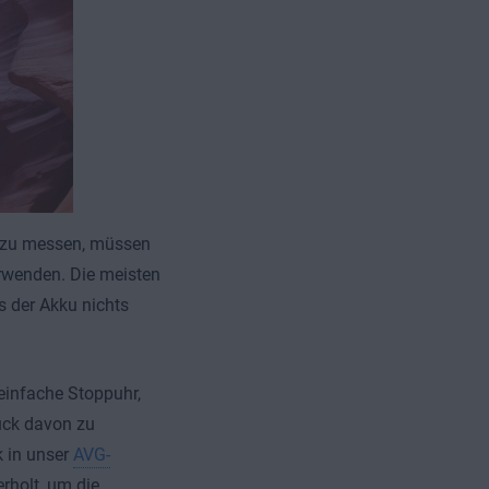
PC zu messen, müssen
erwenden. Die meisten
s der Akku nichts
einfache Stoppuhr,
uck davon zu
k in unser
AVG-
rholt, um die