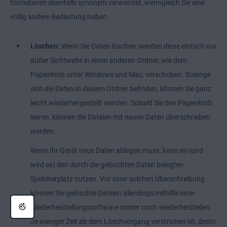
formatieren
ebenfalls synonym verwendet, wenngleich Sie eine
völlig andere Bedeutung haben.
Löschen:
Wenn Sie Daten löschen, werden diese einfach nur
außer Sichtweite in einen anderen Ordner, wie dem
Papierkorb unter Windows und Mac, verschoben. Solange
sich die Daten in diesem Ordner befinden, können Sie ganz
leicht wiederhergestellt werden. Sobald Sie den Papierkorb
leeren
, können die Dateien mit neuen Daten überschrieben
werden.
Wenn Ihr Gerät neue Daten ablegen muss, kann es (und
wird es) den durch die gelöschten Daten belegten
Speicherplatz nutzen. Vor einer solchen Überschreibung
können Sie gelöschte Dateien allerdings mithilfe einer
Wiederherstellungssoftware immer noch wiederherstellen.
Je weniger Zeit ab dem Löschvorgang verstrichen ist, desto