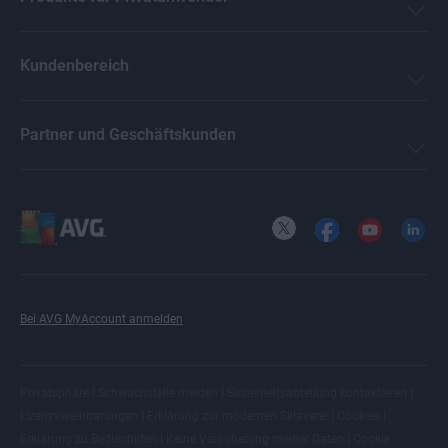
Kundenbereich
Partner und Geschäftskunden
X
Facebook
YouTube
LinkedI
Bei AVG MyAccount anmelden
|
|
|
Privatsphäre
Schwachstelle melden
Sicherheitsabteilung kontaktieren
|
|
|
Lizenzvereinbarungen
Erklärung zur modernen Sklaverei
Cookies
|
|
Erklärung zu Bedienhilfen
Keine Veräußerung meiner Daten
Cookie