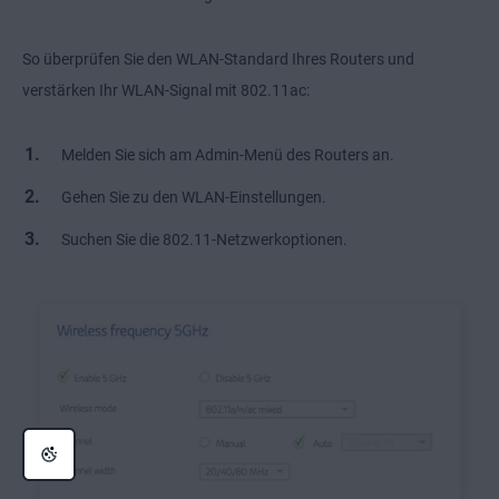
So überprüfen Sie den WLAN-Standard Ihres Routers und
verstärken Ihr WLAN-Signal mit 802.11ac:
Melden Sie sich am Admin-Menü des Routers an.
Gehen Sie zu den WLAN-Einstellungen.
Suchen Sie die 802.11-Netzwerkoptionen.