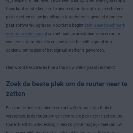
Wij hebben 10 manieren verzameld waarop u het wifi-signaal bij u
thuis kunt versterken, om te binnen door de router op een betere
plek te zetten en uw instellingen te verbeteren, gevolgd door een
paar software-upgrades. Voordat u begint
stelt u een benchmark
in voor uw wifi-signaal
om het huidige prestatieniveau ervan te
evalueren. Verander iets en controleer het wifi-signaal dan
opnieuw om te zien of het signaal sterker is geworden.
Hier wordt beschreven hoe u thuis uw wifi-signaal versterkt:
Zoek de beste plek om de router neer te
zetten
Een van de beste manieren om het wifi-signaal bij u thuis te
versterken, is de router om een centralere plek neer te zetten. De
router biedt zo wifi-dekking in een zo groot mogelijk deel van uw
huis en vermijdt tegelijkertijd wifi-blokkades zoals dikke muren,