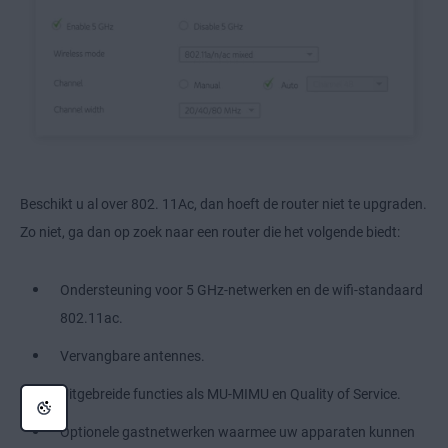
Beschikt u al over 802. 11Ac, dan hoeft de router niet te upgraden.
Zo niet, ga dan op zoek naar een router die het volgende biedt:
Ondersteuning voor 5 GHz-netwerken en de wifi-standaard
802.11ac.
Vervangbare antennes.
Uitgebreide functies als MU-MIMU en Quality of Service.
Optionele gastnetwerken waarmee uw apparaten kunnen