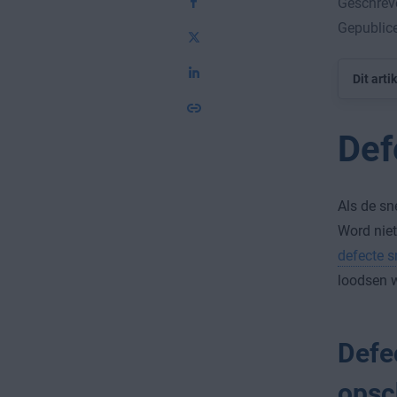
Geschreve
Gepublic
Dit arti
Def
Als de sn
Word niet
defecte 
loodsen w
Defe
opsc