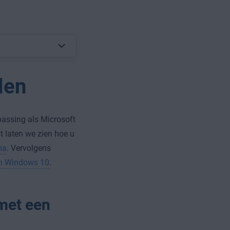
len
passing als Microsoft
t laten we zien hoe u
ma
. Vervolgens
in Windows 10
.
met een