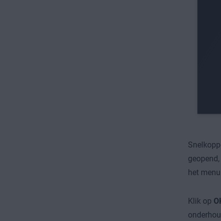
Snelkoppe
geopend, 
het menu 
Klik op
O
onderhoud