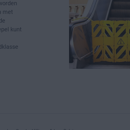
 worden
n met
de
epel kunt
dklasse