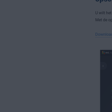
U wilt he
Met de op
Download