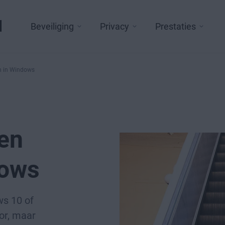
l
Beveiliging
Privacy
Prestaties
en in Windows
en
dows
s 10 of
or, maar