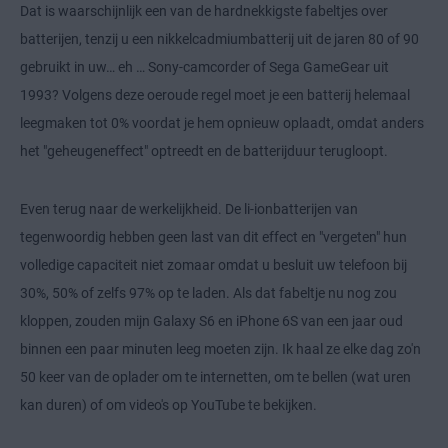
Dat is waarschijnlijk een van de hardnekkigste fabeltjes over
batterijen, tenzij u een nikkelcadmiumbatterij uit de jaren 80 of 90
gebruikt in uw… eh … Sony-camcorder of Sega GameGear uit
1993? Volgens deze oeroude regel moet je een batterij helemaal
leegmaken tot 0% voordat je hem opnieuw oplaadt, omdat anders
het "geheugeneffect" optreedt en de batterijduur terugloopt.
Even terug naar de werkelijkheid. De li-ionbatterijen van
tegenwoordig hebben geen last van dit effect en "vergeten" hun
volledige capaciteit niet zomaar omdat u besluit uw telefoon bij
30%, 50% of zelfs 97% op te laden. Als dat fabeltje nu nog zou
kloppen, zouden mijn Galaxy S6 en iPhone 6S van een jaar oud
binnen een paar minuten leeg moeten zijn. Ik haal ze elke dag zo'n
50 keer van de oplader om te internetten, om te bellen (wat uren
kan duren) of om video's op YouTube te bekijken.