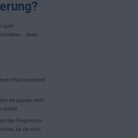
ierung?
n (und
rschieben... desto
e mehr Platz einnimmt
ber sie passen nicht
zerteilt.
arten des Programms
chen, da sie nicht