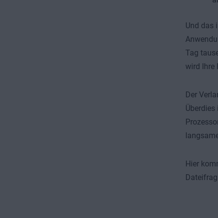
Und das i
Anwendung
Tag tause
wird Ihre
Der Verla
Überdies 
Prozessor
langsame
Hier komm
Dateifra