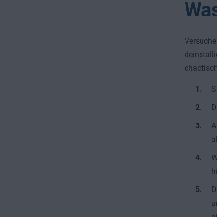
Was
Versuchen
deinstall
chaotische
S
D
A
a
W
h
D
u
a