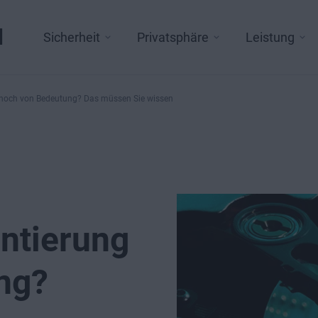
l
Sicherheit
Privatsphäre
Leistung
g noch von Bedeutung? Das müssen Sie wissen
ntierung
ng?