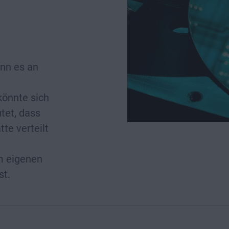
ann es an
könnte sich
tet, dass
te verteilt
m eigenen
st.