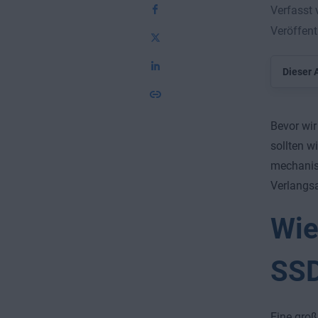
Verfasst
Veröffent
Dieser A
Bevor wir
sollten w
mechanis
Verlangsa
Wie
SSD
Eine groß