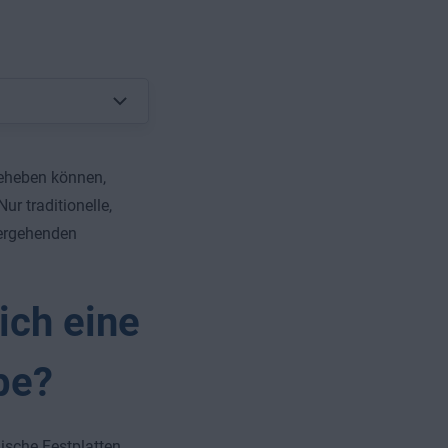
beheben können,
ur traditionelle,
hergehenden
ich eine
be?
sche Festplatten.