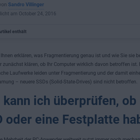
 von
Sandro Villinger
licht am October 24, 2016
rtikel enthält
 Ihnen erklären, was Fragmentierung genau ist und wie Sie sie 
ir zunächst klären, ob Ihr Computer wirklich davon betroffen ist. N
che Laufwerke leiden unter Fragmentierung und der damit ein
mung – neuere SSDs (Solid-State-Drives) sind nicht betroffen.
 kann ich überprüfen, ob 
 oder eine Festplatte ha
e Mehrheit der PC-Anwender weltweit nutzt immer noch mechani