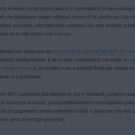
zza wireless è importante perché le vulnerabilità di rete possono 
tti che potrebbero essere utilizzati contro di te. Anche se il tuo
zione avanzata, altri dispositivi connessi alla rete wireless potr
si se la rete stessa non è sicura.
Internet non serve solo ad
aumentare la potenza del Wi-Fi in casa
curezza fondamentale. E se ci sono vulnerabilità nel router, le
im
o essere dirottate
, tra le altre cose, e potresti finire per visitare
nevoli o pericolosi.
reti Wi-Fi pubbliche (ad esempio in bar e ristoranti) possono espo
i di sicurezza avanzati, puoi accidentalmente fare trapelare pas
oni di pagamento online e renderle visibili a qualcuno che sta c
e in cerca di dettagli personali.