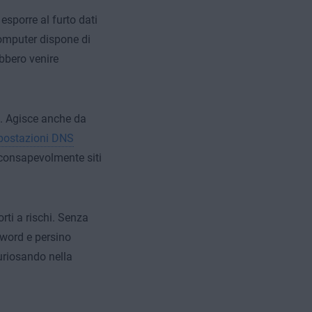
esporre al furto dati
 computer dispone di
ebbero venire
. Agisce anche da
postazioni DNS
 inconsapevolmente siti
rti a rischi. Senza
sword e persino
uriosando nella