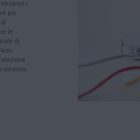
 teniamo i
re più
 di
re le
uale di
eless.
protezione
o wireless