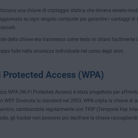
ilizzava una chiave di criptaggio statica che doveva essere mo
aggiornata su ogni singolo computer per garantire i vantaggi di s
otocolli.
rte della chiave era trasmessa come testo in chiaro facilmente d
oppe falle nella sicurezza individuate nel corso degli anni.
i Protected Access (WPA)
zza WPA (Wi-Fi Protected Access) è stata progettata per affronta
n WEP. Divenuta lo standard nel 2003, WPA cripta la chiave di ac
mico, cambiandola regolarmente con TKIP (Temporal Key Integri
do, gli hacker non possono più decifrare la chiave raccogliendo 