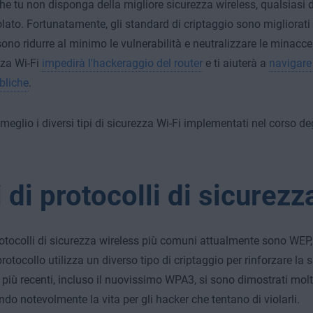
e tu non disponga della migliore sicurezza wireless, qualsiasi d
olato. Fortunatamente, gli standard di criptaggio sono migliorati 
ono ridurre al minimo le vulnerabilità e neutralizzare le minacce.
zza Wi-Fi
impedirà l'hackeraggio del router
e ti aiuterà a
navigare 
bliche
.
eglio i diversi tipi di sicurezza Wi-Fi implementati nel corso deg
i di protocolli di sicurezz
 protocolli di sicurezza wireless più comuni attualmente sono WE
otocollo utilizza un diverso tipo di criptaggio per rinforzare la si
i più recenti, incluso il nuovissimo WPA3, si sono dimostrati molt
do notevolmente la vita per gli hacker che tentano di violarli.