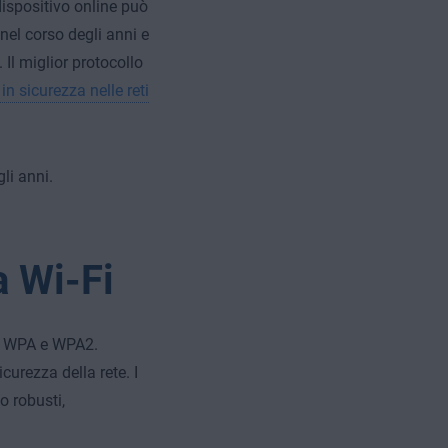
ispositivo online può
nel corso degli anni e
 Il miglior protocollo
in sicurezza nelle reti
li anni.
a Wi-Fi
P, WPA e WPA2.
curezza della rete. I
o robusti,