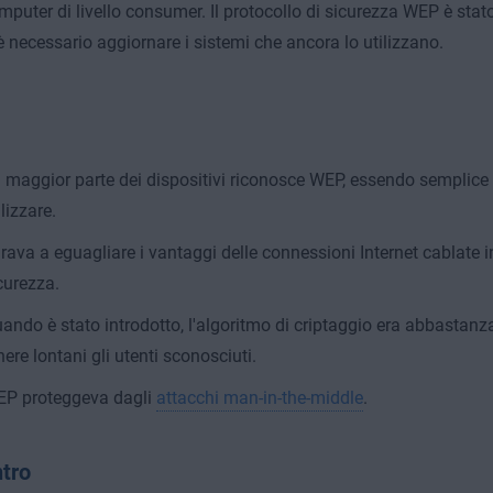
mputer di livello consumer. Il protocollo di sicurezza WEP è stato 
è necessario aggiornare i sistemi che ancora lo utilizzano.
 maggior parte dei dispositivi riconosce WEP, essendo semplice 
ilizzare.
rava a eguagliare i vantaggi delle connessioni Internet cablate in
curezza.
ando è stato introdotto, l'algoritmo di criptaggio era abbastan
nere lontani gli utenti sconosciuti.
P proteggeva dagli
attacchi man-in-the-middle
.
tro