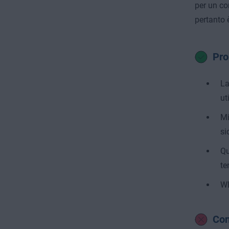
per un co
pertanto 
Pro
La
ut
Mi
si
Qu
te
WE
Con