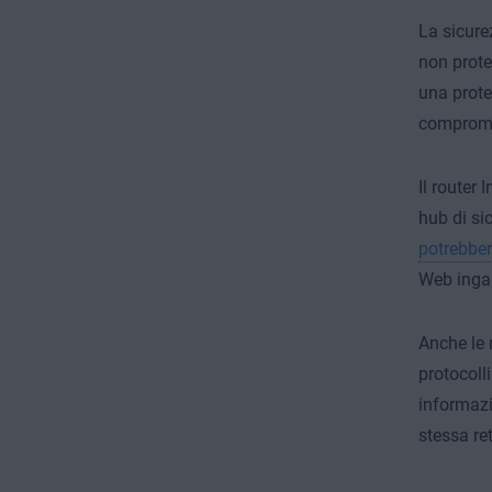
La sicure
non prote
una prote
compromes
Il router 
hub di si
potrebber
Web ingan
Anche le 
protocoll
informazi
stessa ret