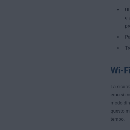
Ut
e 
pr
Pa
Tr
Wi-F
La sicure
emersi co
modo dina
questo mo
tempo.