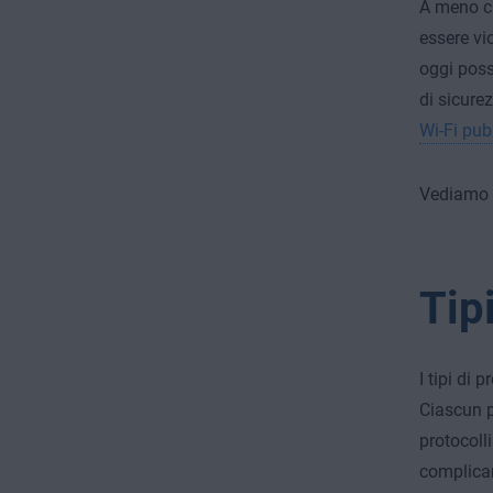
A meno ch
essere vi
oggi poss
di sicure
Wi-Fi pub
Vediamo m
Tip
I tipi di
Ciascun pr
protocoll
complican