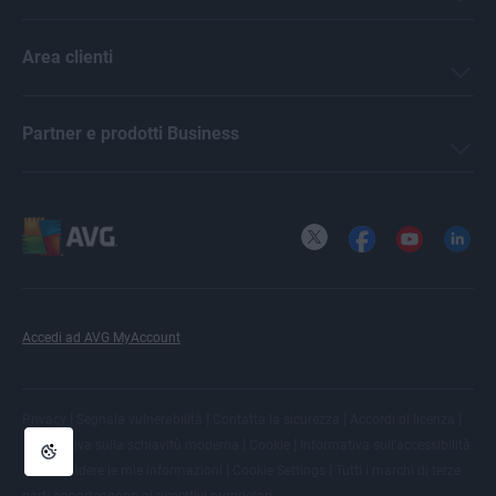
Area clienti
Partner e prodotti Business
X
Facebook
YouTube
LinkedI
Accedi ad AVG MyAccount
|
|
|
|
Privacy
Segnala vulnerabilità
Contatta la sicurezza
Accordi di licenza
|
|
Informativa sulla schiavitù moderna
Cookie
Informativa sull'accessibilità
|
|
|
Non vendere le mie informazioni
Cookie Settings
Tutti i
marchi di terze