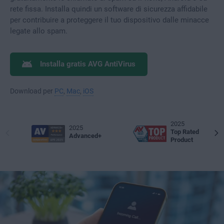
rete fissa. Installa quindi un software di sicurezza affidabile
per contribuire a proteggere il tuo dispositivo dalle minacce
legate allo spam.
Installa gratis AVG AntiVirus
Download per
PC
,
Mac
,
iOS
2025
2025
Top Rated
Advanced+
Product