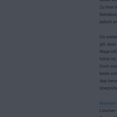
Zu Ihrer 
Betriebss
jedoch an
Ein weite
gilt, das
Wege infi
höher ist
Doch sowo
beide sch
App herun
überprüfe
Malware l
Löschen v