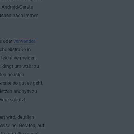
. Android-Geräte
 suchen nach immer
s oder
verwendet
chnellstraße in
 leicht vermeiden.
 klingt um wahr zu
 den neusten
erke so gut es geht.
-Netzen anonym zu
ware schützt.
rt wird, deutlich
weise bei Geräten, auf
ffe anfällig macht.