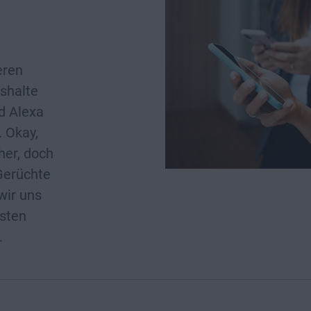
eren
shalte
nd Alexa
 Okay,
her, doch
 Gerüchte
wir uns
gsten
.