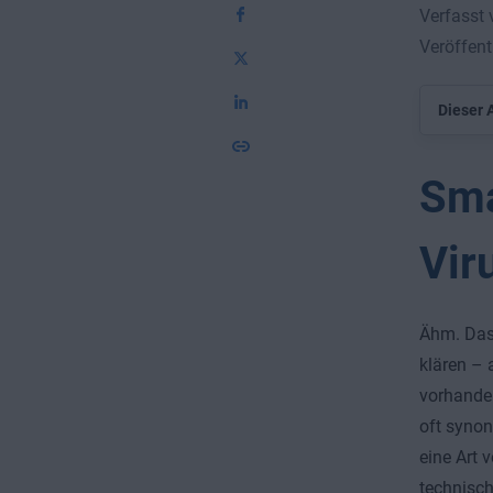
Verfasst 
Veröffent
Dieser A
Sma
Vir
Ähm. Das 
klären – 
vorhanden
oft synon
eine Art 
technisch