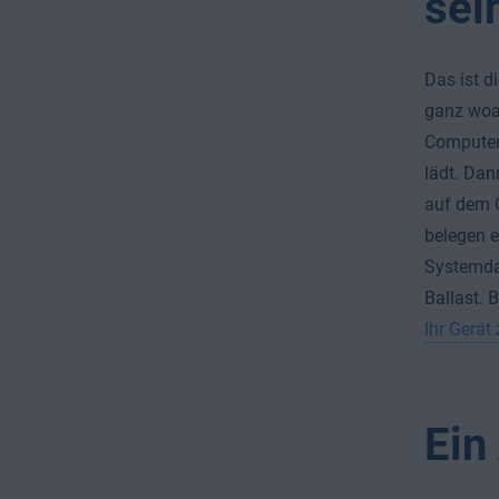
sei
Das ist d
ganz woan
Computers
lädt. Dan
auf dem G
belegen e
Systemdat
Ballast. 
Ihr Gerät
Ein 