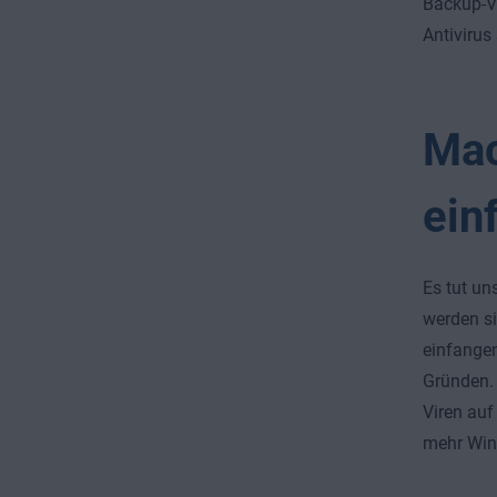
Backup-Ve
Antivirus
Mac
ein
Es tut un
werden si
einfangen
Gründen. 
Viren auf
mehr Wind