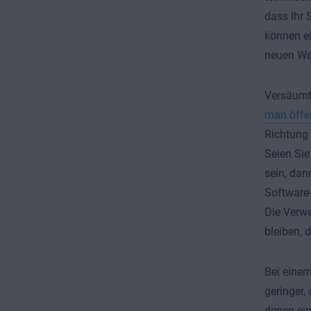
dass Ihr 
können ei
neuen Weg
Versäumt 
man öffe
Richtung 
Seien Sie
sein, dan
Software-
Die Verw
bleiben, 
Bei einem
geringer,
denen ein