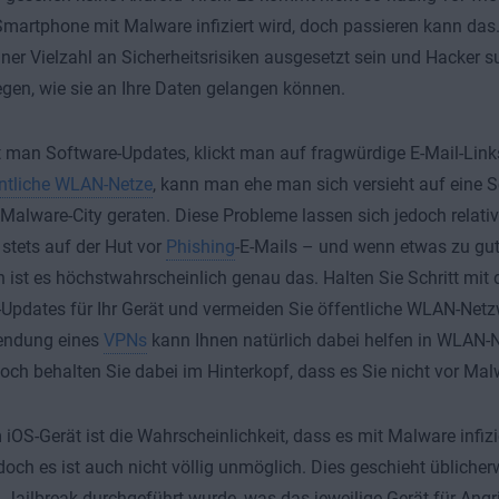
Smartphone mit Malware infiziert wird, doch passieren kann das
ner Vielzahl an Sicherheitsrisiken ausgesetzt sein und Hacker
en, wie sie an Ihre Daten gelangen können.
man Software-Updates, klickt man auf fragwürdige E-Mail-Link
ntliche WLAN-Netze
, kann man ehe man sich versieht auf eine S
Malware-City geraten. Diese Probleme lassen sich jedoch relativ
 stets auf der Hut vor
Phishing
-E-Mails – und wenn etwas zu gut
n ist es höchstwahrscheinlich genau das. Halten Sie Schritt mit
Updates für Ihr Gerät und vermeiden Sie öffentliche WLAN-Netzw
endung eines
VPNs
kann Ihnen natürlich dabei helfen in WLAN
doch behalten Sie dabei im Hinterkopf, dass es Sie nicht vor Mal
 iOS-Gerät ist die Wahrscheinlichkeit, dass es mit Malware infizie
 doch es ist auch nicht völlig unmöglich. Dies geschieht üblicher
 Jailbreak durchgeführt wurde, was das jeweilige Gerät für Angri