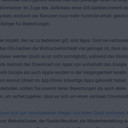
Information: Im Zuge des Jailbreaks eines iOS-Gerätes kommt 
ystem, wodurch der Benutzer zwar mehr Kontrolle erhält, gleichz
fälliger für Bedrohungen.
rer Aspekt, den es zu bedenken gilt, sind Apps. Sind sie vertrau
s bei iOS-Geräten die Wahrscheinlichkeit viel geringer ist, dass si
zieren werden (doch es ist nicht unmöglich), während das Risik
, da Android den Download von Apps von außerhalb des Google P
hl Google als auch Apple wurden in der Vergangenheit bereits
on einmal (direkt im App-Store) bösartige Apps gehostet haben. 
terladen, sollten Sie sowohl deren Bewertungen als auch deren 
n, um sicherzugehen, dass es sich um einen seriösen Download
ässt sich auf verschiedenen Wegen von Ihrem Gerät entfernen
.
on Website-Daten, der Geräte-Neustart, die Wiederherstellung au