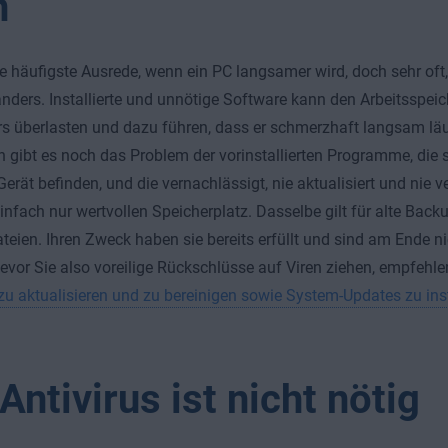
n
ie häufigste Ausrede, wenn ein PC langsamer wird, doch sehr oft,
ders. Installierte und unnötige Software kann den Arbeitsspeic
 überlasten und dazu führen, dass er schmerzhaft langsam läu
n gibt es noch das Problem der vorinstallierten Programme, die
erät befinden, und die vernachlässigt, nie aktualisiert und nie 
infach nur wertvollen Speicherplatz. Dasselbe gilt für alte Bac
eien. Ihren Zweck haben sie bereits erfüllt und sind am Ende ni
Bevor Sie also voreilige Rückschlüsse auf Viren ziehen, empfehl
 zu aktualisieren und zu bereinigen sowie System-Updates zu inst
Antivirus ist nicht nötig