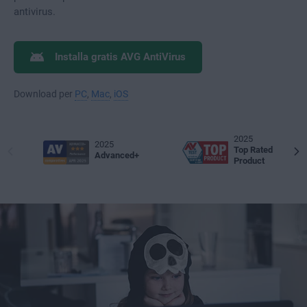
antivirus.
Installa gratis AVG AntiVirus
Download per
PC
,
Mac
,
iOS
2025
2025
Top Rated
Advanced+
Product