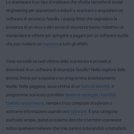
Lo scareware è un tipo di malware che sfrutta tecniche di social
engineering per spaventarti e indurti a scaricare o acquistare un
software di sicurezza fasullo. I popup fittizi che segnalano la
presenza di un virus e altri avvisi di sicurezza hanno l'obiettivo di
manipolare le vittime per spingerle a pagare per un software inutile
che può rivelarsi un
malware
a tutti gli effetti.
Cosa succede se cadi vittima dello scareware e procedi al
download di un software di sicurezza fasullo? Nella migliore delle
ipotesi, finirai per acquistare un programma assolutamente
inutile. Nella peggiore, sarai vittima di un
furto di identità
. Il
programma scaricato potrebbe
tenere in ostaggio i tuoi dati
tramite ransomware
, riempire il tuo computer di adware o
sottrarre informazioni usando uno
spyware
. È una categoria
piuttosto ampia, quindi possiamo dire che il termine scareware
indica qualsiasi malware che crea panico inducendoti a installarlo.