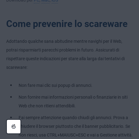
Come prevenire lo scareware
Adottando qualche sana abitudine mentre navighi per il Web,
potrai risparmiarti parecchi problemi in futuro. Assicurati di
rispettare queste indicazioni per stare alla larga dai tentativi di
scareware:
Non fare mai clic sui popup di annunci.
Non fornire mai informazioni personali o finanziarie in siti
Web che non ritieni attendibili.
Fai sempre attenzione quando chiudi gli annunci. Prova a
chiudere il browser piuttosto che il banner pubblicitario. Se
non riesci, usa CTRL+MAIUSC+ESC e vai a Gestione attività.