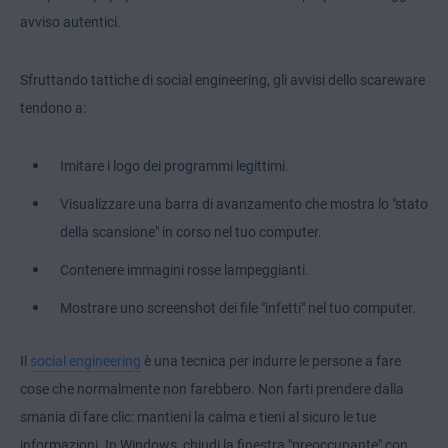
avviso autentici.
Sfruttando tattiche di social engineering, gli avvisi dello scareware
tendono a:
Imitare i logo dei programmi legittimi.
Visualizzare una barra di avanzamento che mostra lo "stato
della scansione" in corso nel tuo computer.
Contenere immagini rosse lampeggianti.
Mostrare uno screenshot dei file "infetti" nel tuo computer.
Il
social engineering
è una tecnica per indurre le persone a fare
cose che normalmente non farebbero. Non farti prendere dalla
smania di fare clic: mantieni la calma e tieni al sicuro le tue
informazioni. In Windows, chiudi la finestra "preoccupante" con