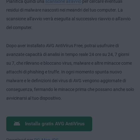
Pianifica quindi una
scansione all'avvio
per cercare eventuali
residui di malware nascosti nei meandri del tuo computer. La
scansione all'avvio verrà eseguita al successivo riavvio o all'avvio
del computer.
Dopo aver installato AVG AntiVirus Free, potrai usufruire di
avanzate capacità di analisi in tempo reale 24 ore su 24, 7 giorni
su 7, che rilevano e bloccano virus, malware e altre minacce come
attacchi di phishing e truffe. In ogni momento spunta nuovo
malware e le definizioni dei virus di AVG vengono aggiornate di
conseguenza, fermando le minacce prima che possano anche solo
avvicinarsi al tuo dispositivo.
Installa gratis AVG AntiVirus
Download per
PC
,
Mac
,
iOS