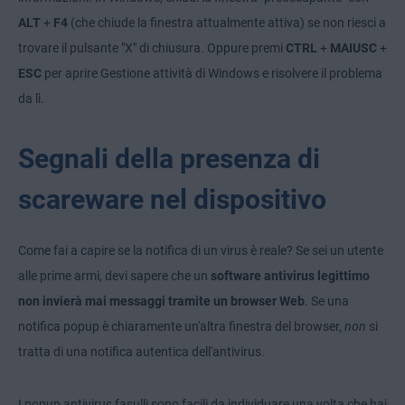
ALT
+
F4
(che chiude la finestra attualmente attiva) se non riesci a
trovare il pulsante "X" di chiusura. Oppure premi
CTRL
+
MAIUSC
+
ESC
per aprire Gestione attività di Windows e risolvere il problema
da lì.
Segnali della presenza di
scareware nel dispositivo
Come fai a capire se la notifica di un virus è reale? Se sei un utente
alle prime armi, devi sapere che un
software antivirus legittimo
non invierà mai messaggi tramite un browser Web
. Se una
notifica popup è chiaramente un'altra finestra del browser,
non
si
tratta di una notifica autentica dell'antivirus.
I popup antivirus fasulli sono facili da individuare una volta che hai