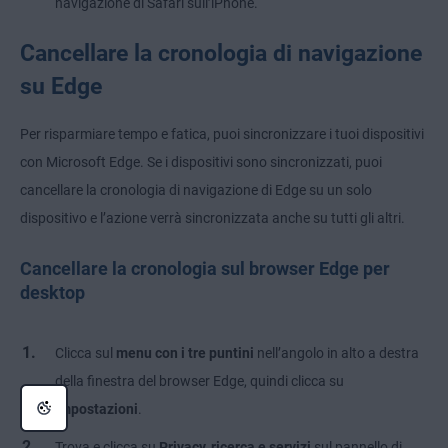
navigazione di Safari sull’iPhone.
Cancellare la cronologia di navigazione
su Edge
Per risparmiare tempo e fatica, puoi sincronizzare i tuoi dispositivi
con Microsoft Edge. Se i dispositivi sono sincronizzati, puoi
cancellare la cronologia di navigazione di Edge su un solo
dispositivo e l’azione verrà sincronizzata anche su tutti gli altri.
Cancellare la cronologia sul browser Edge per
desktop
Clicca sul
menu con i tre puntini
nell’angolo in alto a destra
della finestra del browser Edge, quindi clicca su
Impostazioni
.
Trova e clicca su
Privacy, ricerca e servizi
sul pannello di