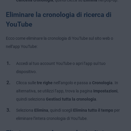
Cancella cronologia
, quindi clicca su
Elimina
nel pop-up.
Eliminare la cronologia di ricerca di
YouTube
Ecco come eliminare la cronologia di YouTube sul sito web o
nell’app YouTube:
Accedi al tuo account YouTube o apri l’app sul tuo
dispositivo.
Clicca sulle
tre righe
nell’angolo e passa a
Cronologia
. In
alternativa, se utilizzi l’app, trova la pagina
Impostazioni
,
quindi seleziona
Gestisci tutta la cronologia
.
Seleziona
Elimina
, quindi scegli
Elimina tutto il tempo
per
eliminare l’intera cronologia di YouTube.