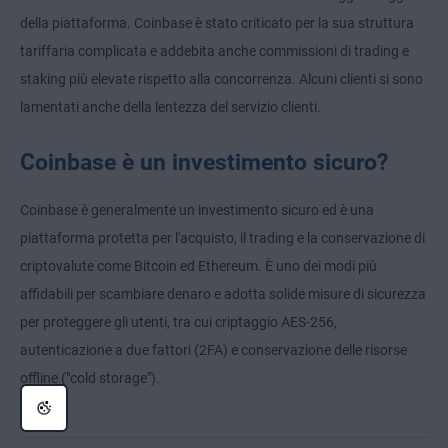
della piattaforma. Coinbase è stato criticato per la sua struttura
tariffaria complicata e addebita anche commissioni di trading e
staking più elevate rispetto alla concorrenza. Alcuni clienti si sono
lamentati anche della lentezza del servizio clienti.
Coinbase è un investimento sicuro?
Coinbase è generalmente un investimento sicuro ed è una
piattaforma protetta per l'acquisto, il trading e la conservazione di
criptovalute come Bitcoin ed Ethereum. È uno dei modi più
affidabili per scambiare denaro e adotta solide misure di sicurezza
per proteggere gli utenti, tra cui criptaggio AES-256,
autenticazione a due fattori (2FA) e conservazione delle risorse
offline ("cold storage").