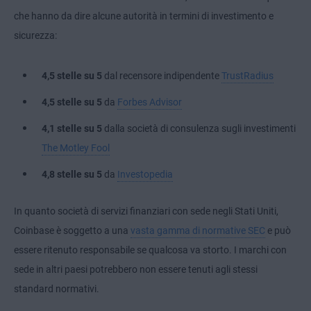
che hanno da dire alcune autorità in termini di investimento e
sicurezza:
4,5 stelle
su 5
dal recensore indipendente
TrustRadius
4,5 stelle
su 5
da
Forbes Advisor
4,1 stelle
su 5
dalla società di consulenza sugli investimenti
The Motley Fool
4,8 stelle su 5
da
Investopedia
In quanto società di servizi finanziari con sede negli Stati Uniti,
Coinbase è soggetto a una
vasta gamma di normative SEC
e può
essere ritenuto responsabile se qualcosa va storto. I marchi con
sede in altri paesi potrebbero non essere tenuti agli stessi
standard normativi.