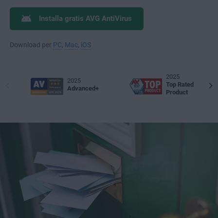
Installa gratis AVG AntiVirus
Download per
PC
,
Mac
,
iOS
2025
2025
Top Rated
Advanced+
Product