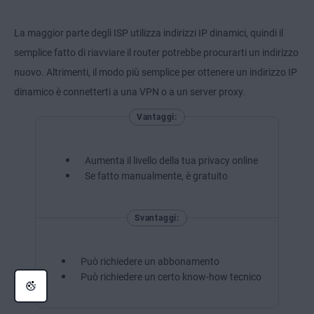
La maggior parte degli ISP utilizza indirizzi IP dinamici, quindi il
semplice fatto di riavviare il router potrebbe procurarti un indirizzo
nuovo. Altrimenti, il modo più semplice per ottenere un indirizzo IP
dinamico è connetterti a una VPN o a un server proxy.
Vantaggi:
Aumenta il livello della tua privacy online
Se fatto manualmente, è gratuito
Svantaggi:
Può richiedere un abbonamento
Può richiedere un certo know-how tecnico