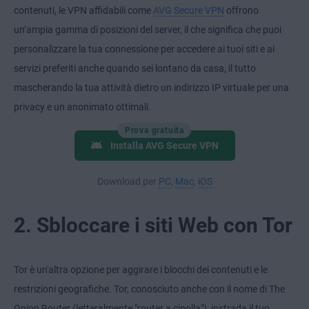
contenuti, le VPN affidabili come
AVG Secure VPN
offrono
un’ampia gamma di posizioni del server, il che significa che puoi
personalizzare la tua connessione per accedere ai tuoi siti e ai
servizi preferiti anche quando sei lontano da casa, il tutto
mascherando la tua attività dietro un indirizzo IP virtuale per una
privacy e un anonimato ottimali.
Prova gratuita
Installa AVG Secure VPN
Download per
PC
,
Mac
,
iOS
2. Sbloccare i siti Web con Tor
Tor è un'altra opzione per aggirare i blocchi dei contenuti e le
restrizioni geografiche. Tor, conosciuto anche con il nome di The
Onion Router (letteralmente "router a cipolla"), instrada il tuo