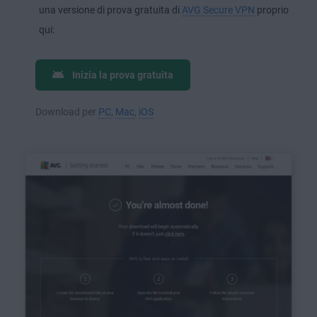
una versione di prova gratuita di
AVG Secure VPN
proprio
qui:
Inizia la prova gratuita
Download per
PC
,
Mac
,
iOS