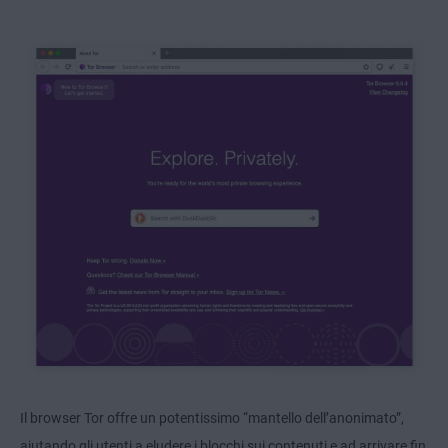
Il browser Tor offre un potentissimo “mantello dell’anonimato”,
aiutando gli utenti a eludere i blocchi sui contenuti e ad arrivare fin