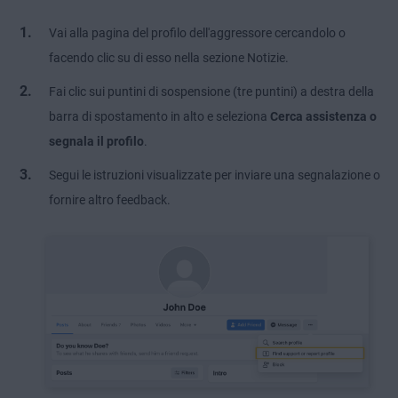
Vai alla pagina del profilo dell'aggressore cercandolo o
facendo clic su di esso nella sezione Notizie.
Fai clic sui puntini di sospensione (tre puntini) a destra della
barra di spostamento in alto e seleziona
Cerca assistenza o
segnala il profilo
.
Segui le istruzioni visualizzate per inviare una segnalazione o
fornire altro feedback.