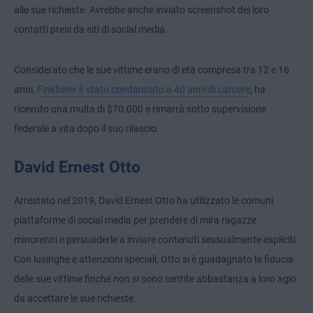
alle sue richieste. Avrebbe anche inviato screenshot dei loro
contatti presi da siti di social media.
Considerato che le sue vittime erano di età compresa tra 12 e 16
anni,
Finkbiner è stato condannato a 40 anni di carcere
, ha
ricevuto una multa di $70.000 e rimarrà sotto supervisione
federale a vita dopo il suo rilascio.
David Ernest Otto
Arrestato nel 2019, David Ernest Otto ha utilizzato le comuni
piattaforme di social media per prendere di mira ragazze
minorenni e persuaderle a inviare contenuti sessualmente espliciti.
Con lusinghe e attenzioni speciali, Otto si è guadagnato la fiducia
delle sue vittime finché non si sono sentite abbastanza a loro agio
da accettare le sue richieste.