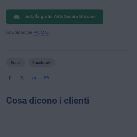
Installa gratis AVG Secure Browser
Download per
PC
,
Mac
Email
Facebook
Cosa dicono i clienti