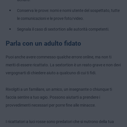
Conserva le prove: nomi e nomi utente del sospettato, tutte
le comunicazioni e le prove foto/video.
Segnala il caso di sextortion alle autorità competenti.
Parla con un adulto fidato
Puoi anche avere commesso qualche errore online, ma non ti
meriti di essere ricattato. La sextortion è un reato grave e non devi
vergognarti di chiedere aiuto a qualcuno di cui ti fidi.
Rivolgiti a un familiare, un amico, un insegnante o chiunque ti
faccia sentire a tuo agio. Possono aiutarti a prendere i
provvedimenti necessari per porre fine alle minacce.
I ricattatori a luci rosse sono predatori che si nutrono della tua