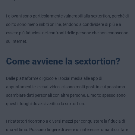
I giovani sono particolarmente vulnerabili alla sextortion, perché di
solito sono meno inibiti online, tendono a condividere di più e a
essere più fiduciosi nei confronti delle persone che non conoscono
su Internet.
Come avviene la sextortion?
Dalle piattaforme di gioco e i social media alle app di
appuntamenti e le chat video, ci sono molti posti in cui possiamo
scambiare dati personali con altre persone. E molto spesso sono
questi i luoghi dove si verifica la sextortion.
I ricattatori ricorrono a diversi mezzi per conquistare la fiducia di
una vittima. Possono fingere di avere un interesse romantico, fare