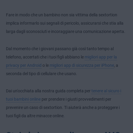
Fare in modo che un bambino non sia vittima della sextortion
implica informarlo sui segnali di pericolo, assicurarsi che stia alla
larga dagli sconosciuti e incoraggiare una comunicazione aperta.
Dal momento che i giovani passano già così tanto tempo al
telefono, accertati che i tuoi figli abbiano le
migliori app per la
privacy per Android
o le
migliori app di sicurezza per iPhone
, a
seconda del tipo di cellulare che usano.
Dai un'occhiata alla nostra guida completa per
tenere al sicuro i
tuoi bambini online
per prendere i giusti provvedimenti per
prevenire un caso di sextortion. Ti aiuterà anche a proteggere i
tuoi figli da altre minacce online.