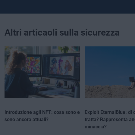
Altri articaoli sulla sicurezza
Introduzione agli NFT: cosa sono e
Exploit EternalBlue: di 
sono ancora attuali?
tratta? Rappresenta a
minaccia?