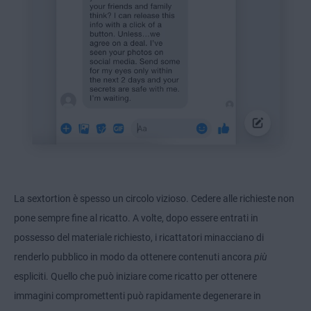
La sextortion è spesso un circolo vizioso. Cedere alle richieste non
pone sempre fine al ricatto. A volte, dopo essere entrati in
possesso del materiale richiesto, i ricattatori minacciano di
renderlo pubblico in modo da ottenere contenuti ancora
più
espliciti. Quello che può iniziare come ricatto per ottenere
immagini compromettenti può rapidamente degenerare in