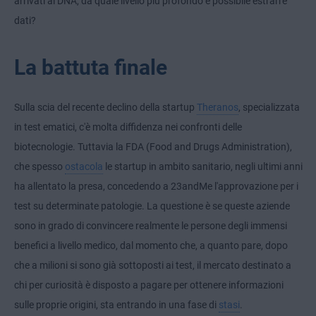
arrivati al DNA, da quale livello più profondo è possibile estrarre
dati?
La battuta finale
Sulla scia del recente declino della startup
Theranos
, specializzata
in test ematici, c'è molta diffidenza nei confronti delle
biotecnologie. Tuttavia la FDA (Food and Drugs Administration),
che spesso
ostacola
le startup in ambito sanitario, negli ultimi anni
ha allentato la presa, concedendo a 23andMe l'approvazione per i
test su determinate patologie. La questione è se queste aziende
sono in grado di convincere realmente le persone degli immensi
benefici a livello medico, dal momento che, a quanto pare, dopo
che a milioni si sono già sottoposti ai test, il mercato destinato a
chi per curiosità è disposto a pagare per ottenere informazioni
sulle proprie origini, sta entrando in una fase di
stasi
.