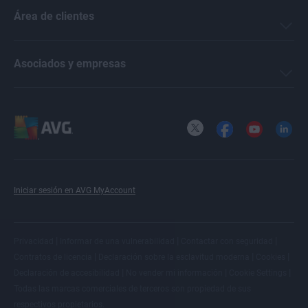
Área de clientes
Asociados y empresas
X
Facebook
YouTube
LinkedI
Iniciar sesión en AVG MyAccount
|
|
|
Privacidad
Informar de una vulnerabilidad
Contactar con seguridad
|
|
|
Contratos de licencia
Declaración sobre la esclavitud moderna
Cookies
|
|
|
Declaración de accesibilidad
No vender mi información
Cookie Settings
Todas las
marcas comerciales de terceros
son propiedad de sus
respectivos propietarios.