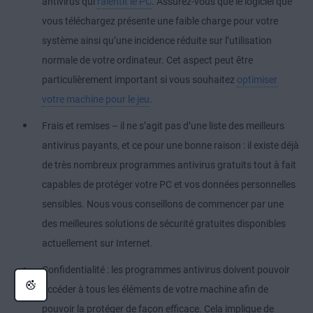
antivirus qui
ralentit le PC
. Assurez-vous que le logiciel que
vous téléchargez présente une faible charge pour votre
système ainsi qu’une incidence réduite sur l’utilisation
normale de votre ordinateur. Cet aspect peut être
particulièrement important si vous souhaitez
optimiser
votre machine pour le jeu
.
Frais et remises – il ne s’agit pas d’une liste des meilleurs
antivirus payants, et ce pour une bonne raison : il existe déjà
de très nombreux programmes antivirus gratuits tout à fait
capables de protéger votre PC et vos données personnelles
sensibles. Nous vous conseillons de commencer par une
des meilleures solutions de sécurité gratuites disponibles
actuellement sur Internet.
Confidentialité : les programmes antivirus doivent pouvoir
accéder à tous les éléments de votre machine afin de
pouvoir la protéger de façon efficace. Cela implique de