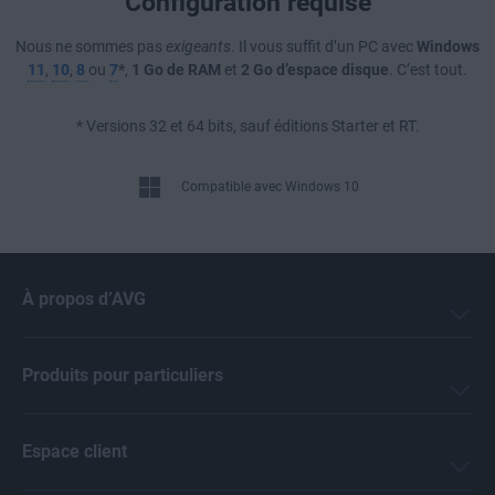
Configuration requise
Nous ne sommes pas
exigeants
. Il vous suffit d’un PC avec
Windows
11
,
10
,
8
ou
7
*
,
1 Go de RAM
et
2 Go d’espace disque
. C’est tout.
* Versions 32 et 64 bits, sauf éditions Starter et RT.
Compatible avec Windows 10
À propos d’AVG
Produits pour particuliers
Espace client