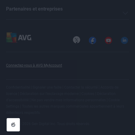
Partenaires et entreprises
X
Facebook
YouTube
LinkedI
Connectez-vous à AVG MyAccount
|
|
|
Confidentialité
Signaler une faille
Contacter la sécurité
Accords de
|
|
|
licence
Déclaration sur l’esclavage moderne
Cookies
Déclaration
|
|
d’accessibilité
Ne pas vendre mes informations personnelles
Cookie
|
Settings
Toutes les
autres marques commerciales
appartiennent à leurs
détenteurs respectifs.
© 2026 Gen Digital Inc. Tous droits réservés.