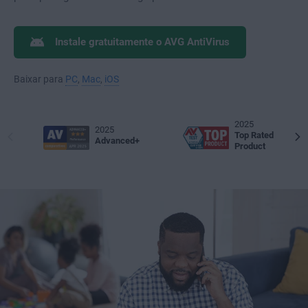
Instale gratuitamente o AVG AntiVirus
Baixar para
PC
,
Mac
,
iOS
2025
2025
Top Rated
Advanced+
Product