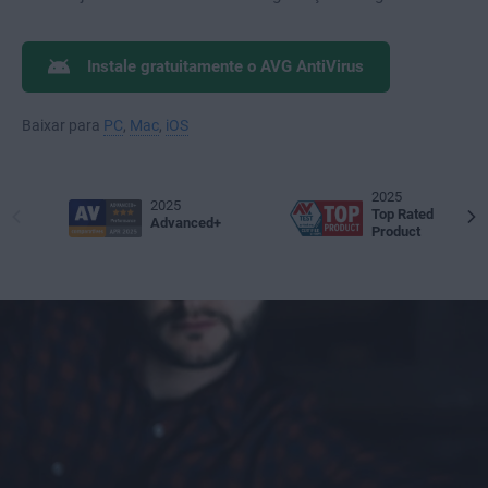
Instale gratuitamente o AVG AntiVirus
Baixar para
PC
,
Mac
,
iOS
2025
2025
Top Rated
Advanced+
Product