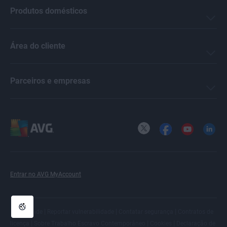
Produtos domésticos
Área do cliente
Parceiros e empresas
X
Facebook
YouTube
LinkedI
Entrar no AVG MyAccount
|
|
|
Privacidade
Reportar vulnerabilidade
Contatar segurança
Contratos de
|
|
|
licença
Sobre Trabalho Escravo Contemporâneo
Cookies
Declaração de