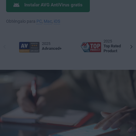
Instalar AVG AntiVirus gratis
Obténgalo para
PC
,
Mac
,
iOS
2025
2025
Top Rated
Advanced+
Product