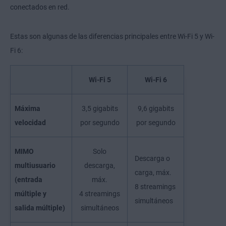
conectados en red.
Estas son algunas de las diferencias principales entre Wi-Fi 5 y Wi-
Fi 6:
Wi-Fi 5
Wi-Fi 6
Máxima
3,5 gigabits
9,6 gigabits
velocidad
por segundo
por segundo
MIMO
Solo
Descarga o
multiusuario
descarga,
carga, máx.
(entrada
máx.
8 streamings
múltiple y
4 streamings
simultáneos
salida múltiple)
simultáneos