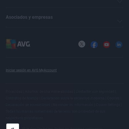
Asociados y empresas
X
Facebook
YouTube
LinkedI
Iniciar sesión en AVG MyAccount
|
|
|
Privacidad
Informar de una vulnerabilidad
Contactar con seguridad
|
|
|
Contratos de licencia
Declaración sobre la esclavitud moderna
Cookies
|
|
|
Declaración de accesibilidad
No vender mi información
Cookie Settings
Todas las
marcas comerciales de terceros
son propiedad de sus
respectivos propietarios.