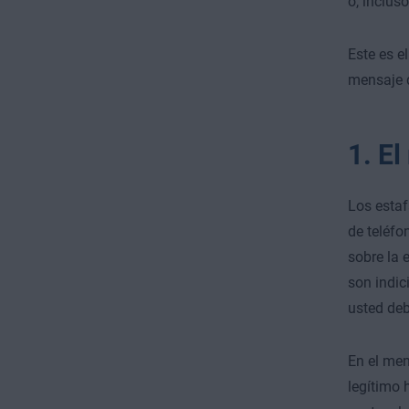
o, inclus
Este es e
mensaje d
1. El
Los estaf
de teléfo
sobre la 
son indic
usted deb
En el men
legítimo 