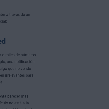
bir a través de un
ial:
ed
n a miles de números
lo, una notificación
 algo que no vende
en irrelevantes para
a.
tenta parecer más
ículo no está a la