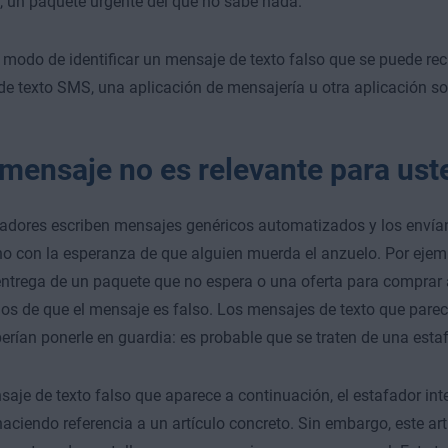
o, un paquete urgente del que no sabe nada.
l modo de identificar un mensaje de texto falso que se puede reci
e texto SMS, una aplicación de mensajería u otra aplicación soc
 mensaje no es relevante para ust
adores escriben mensajes genéricos automatizados y los envía
no con la esperanza de que alguien muerda el anzuelo. Por ejemp
entrega de un paquete que no espera o una oferta para comprar
ios de que el mensaje es falso. Los mensajes de texto que parec
erían ponerle en guardia: es probable que se traten de una estaf
saje de texto falso que aparece a continuación, el estafador in
haciendo referencia a un artículo concreto. Sin embargo, este art