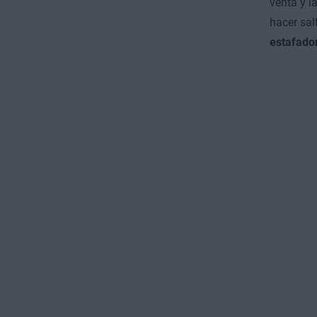
venta y l
hacer sal
estafador