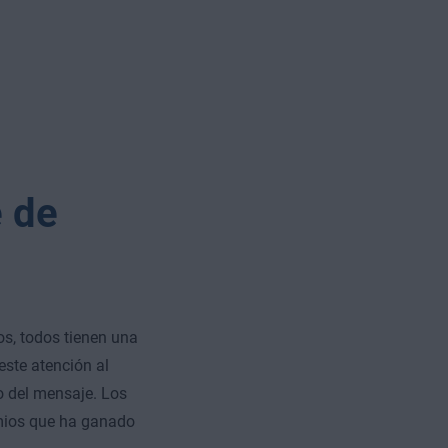
e de
os, todos tienen una
este atención al
do del mensaje. Los
emios que ha ganado