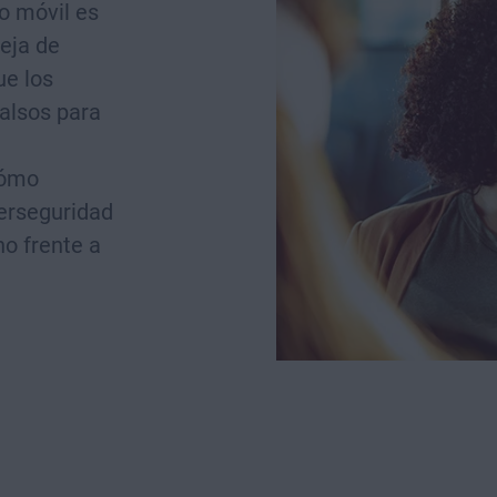
no móvil es
eja de
ue los
alsos para
cómo
berseguridad
no frente a