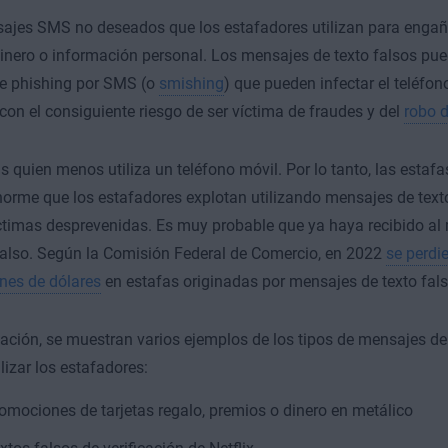
jes SMS no deseados que los estafadores utilizan para engaña
 dinero o información personal. Los mensajes de texto falsos pu
de phishing por SMS (o
smishing
) que pueden infectar el teléfo
con el consiguiente riesgo de ser víctima de fraudes y del
robo d
 quien menos utiliza un teléfono móvil. Por lo tanto, las estaf
rme que los estafadores explotan utilizando mensajes de texto
ctimas desprevenidas. Es muy probable que ya haya recibido a
falso. Según la Comisión Federal de Comercio, en 2022
se perdi
nes de dólares
en estafas originadas por mensajes de texto fals
ación, se muestran varios ejemplos de los tipos de mensajes de
lizar los estafadores:
omociones de tarjetas regalo, premios o dinero en metálico