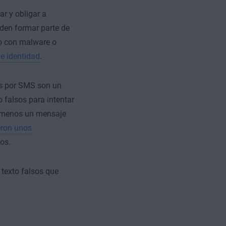
r y obligar a
eden formar parte de
no con malware o
e identidad
.
as por SMS son un
 falsos para intentar
l menos un mensaje
eron unos
os.
 texto falsos que