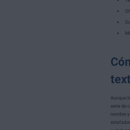
Te
Of
So
Me
Cóm
tex
Aunque lo
serie de 
nombre y 
estafador