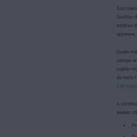
Son mensa
facilitar
estafas 
spyware, 
Quien más
campo eno
captar ví
de texto 
330 millo
A continu
suelen uti
Pr