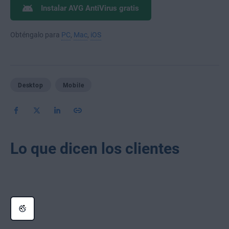
Instalar AVG AntiVirus gratis
Obténgalo para
PC
,
Mac
,
iOS
Desktop
Mobile
Lo que dicen los clientes