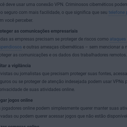
cê deve usar uma conexão VPN. Criminosos cibernéticos podem 
o seguro com mais facilidade, o que significa que seu
telefone
m você perceber.
oteger as comunicações empresariais
das as empresas precisam se proteger de riscos como
ataques
spendiosos
e outras ameaças cibernéticas – sem mencionar a 
oteger as comunicações e os dados dos trabalhadores remotos.
itar a vigilância
ivistas ou jornalistas que precisam proteger suas fontes, acessa
guros ou se proteger de atenção indesejada podem usar VPNs p
privacidade de suas atividades online.
gar jogos online
 jogadores online podem simplesmente querer manter suas ativ
ivadas ou podem querer acessar jogos que não estão disponívei
zer compras online