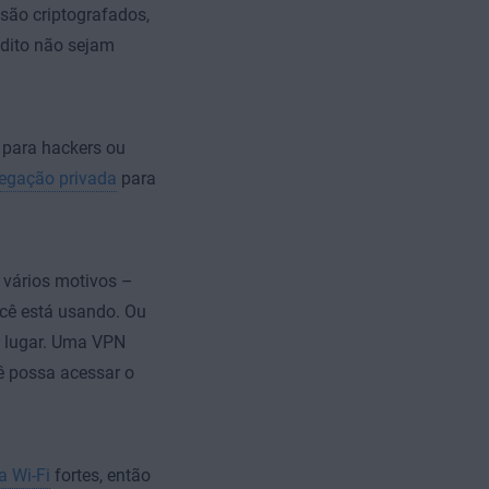
são criptografados,
édito não sejam
s para hackers ou
egação privada
para
 vários motivos –
ocê está usando. Ou
r lugar. Uma VPN
ê possa acessar o
a Wi-Fi
fortes, então