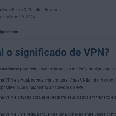
or Ivan Belcic & Christina Edwards
do em May 30, 2024
tigo contém
l o significado de VPN?
acrônimo para rede privada virtual, do inglês “virtual private ne
ma VPN é
virtual
, porque cria um túnel
digital
. Não há um cabo f
spositivo e vai diretamente ao servidor de VPN.
ma VPN é
privada
porque criptografa seus dados em trânsito e 
ma VPN é uma
rede
, porque cria uma conexão entre vários com