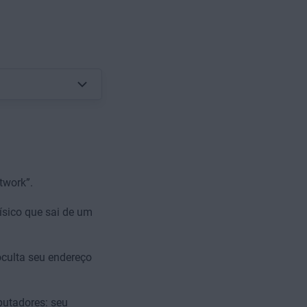
twork”.
ísico que sai de um
oculta seu endereço
putadores: seu