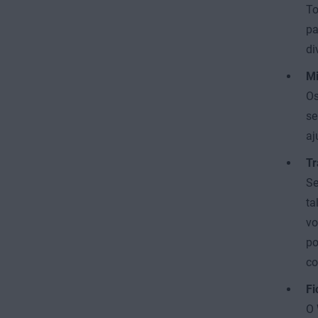
To
pa
di
Mi
Os
se
aj
Tr
Se
ta
vo
po
co
Fi
O 