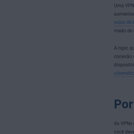
Uma VPN 
aumentad
redes Wi-
medo de 
A rigor, 
conexão d
disposit
cibernéti
Por
As VPNs o
você deve