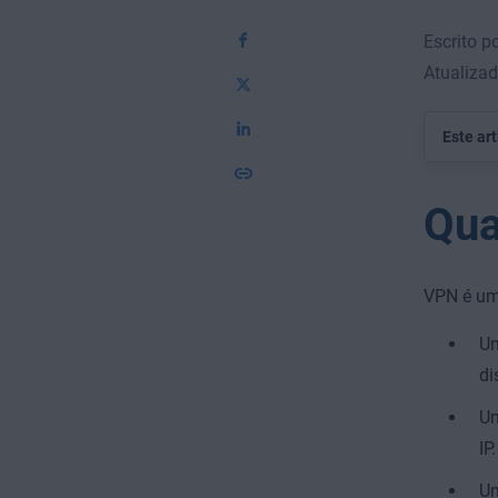
Escrito p
Atualiza
Este ar
Qua
VPN é um 
U
di
U
IP.
U