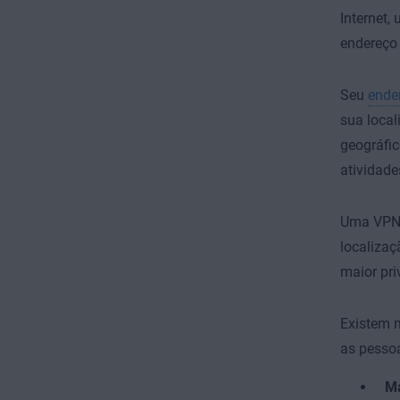
Internet,
endereço 
Seu
ender
sua local
geográfic
atividade
Uma VPN p
localiza
maior pri
Existem 
as pesso
Ma