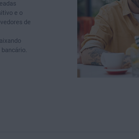
teadas
itivo e o
ovedores de
baixando
 bancário.