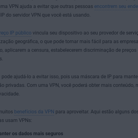
 uma VPN
ajuda a evitar que outras pessoas
encontrem seu ender
IP do servidor VPN que você está usando.
eço IP público
vincula seu dispositivo ao seu provedor de serviç
ização geográfica, o que pode tornar mais fácil para as empres
o, aplicarem a censura, estabelecerem discriminação de preços 
s.
ode ajudá-lo a evitar isso, pois usa máscara de IP para mante
ção privadas. Com uma VPN, você poderá obter mais conteúdo, 
vacidade.
muitos
benefícios da VPN
para aproveitar. Aqui estão alguns do
as usam VPNs:
nter os dados mais seguros