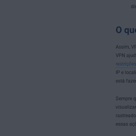
di
O qu
Assim, V
VPN ajuda
restrições
IP e loca
está faze
Sempre qu
visualiza
rastreado
essas açõ