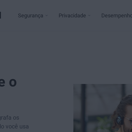
l
Segurança
Privacidade
Desempenh
e o
rafa os
do você usa