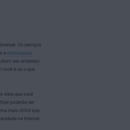
nternet. Os serviços
do e
desbloquear
ocultam seu endereço
 você é ou o que
os sites que você
fizer poderão ser
rna mais difícil que
acidade na Internet.