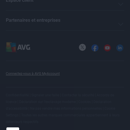
Espace client
Partenaires et entreprises
X
Facebook
YouTube
LinkedI
Connectez-vous à AVG MyAccount
|
|
|
Confidentialité
Signaler une faille
Contacter la sécurité
Accords de
|
|
|
licence
Déclaration sur l’esclavage moderne
Cookies
Déclaration
|
|
d’accessibilité
Ne pas vendre mes informations personnelles
Cookie
|
Settings
Toutes les
autres marques commerciales
appartiennent à leurs
détenteurs respectifs.