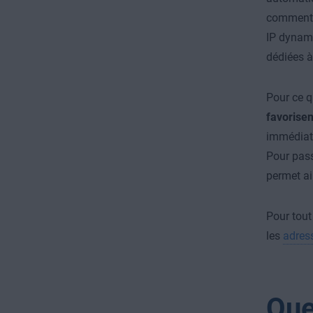
comment o
IP dynamiq
dédiées à
Pour ce qu
favorisen
immédiate
Pour passe
permet ain
Pour tout
les
adress
Que