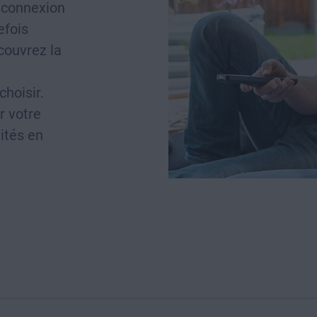
e connexion
efois
couvrez la
hoisir.
r votre
vités en