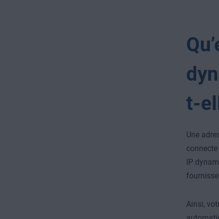
Qu’
dyn
t-el
Une adres
connecte 
IP dynami
fournisseu
Ainsi, vo
automati