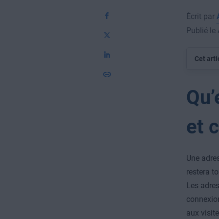
Écrit par
Publié le
Cet arti
Qu’
et 
Une adres
restera t
Les adress
connexion
aux visit