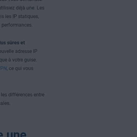
ilisiez déjà une. Les
is les IP statiques,
s performances.
lus sûres et
ouvelle adresse IP
ue à votre guise.
VPN
, ce qui vous
 les différences entre
cales
.
e une