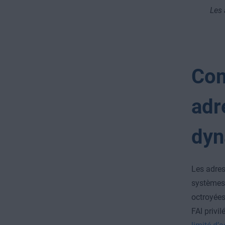
Les 
Com
adr
dyn
Les adres
systèmes 
octroyées
FAI privi