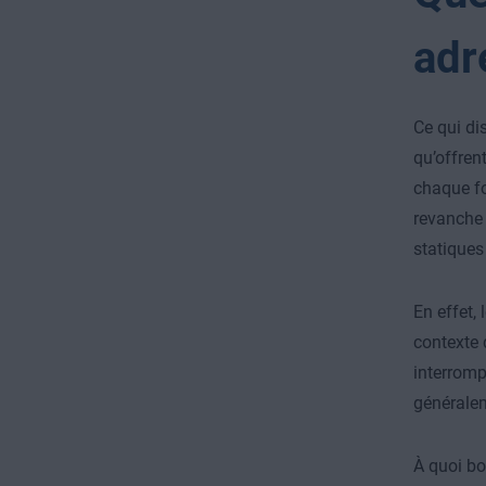
adr
Ce qui di
qu’offren
chaque fo
revanche 
statiques
En effet,
contexte 
interromp
généralem
À quoi bo