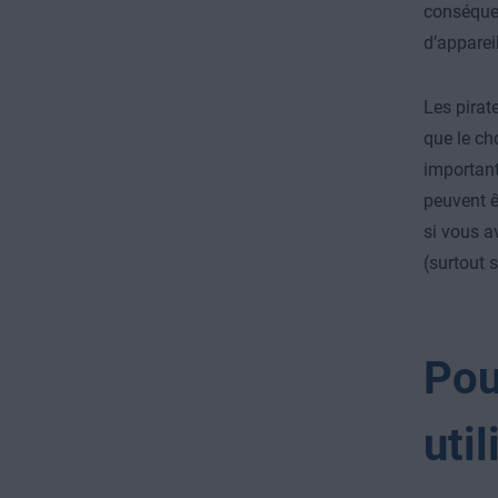
conséquent
d’apparei
Les pirate
que le ch
important
peuvent ê
si vous a
(surtout 
Pou
uti