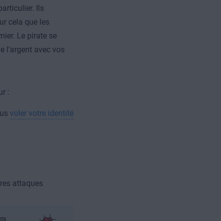
rticulier. Ils
r cela que les
ier. Le pirate se
de l’argent avec vos
r :
ous
voler votre identité
tres attaques