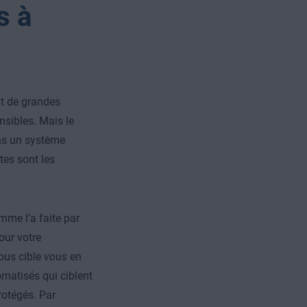
s à
nt de grandes
nsibles. Mais le
ans un système
tes sont les
mme l’a faite par
our votre
vous cible
vous
en
omatisés qui ciblent
rotégés. Par