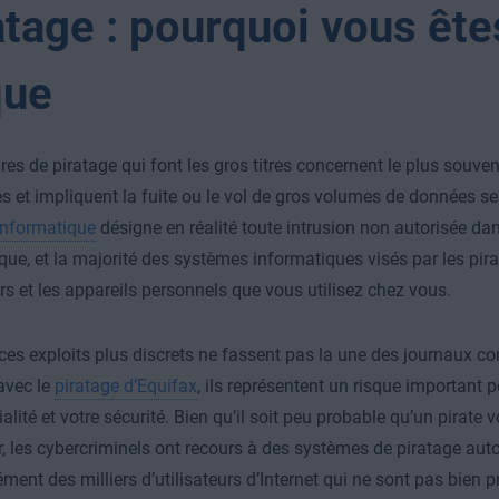
atage : pourquoi vous ête
que
ires de piratage qui font les gros titres concernent le plus souve
es et impliquent la fuite ou le vol de gros volumes de données se
informatique
désigne en réalité toute intrusion non autorisée d
que, et la majorité des systèmes informatiques visés par les pira
rs et les appareils personnels que vous utilisez chez vous.
ces exploits plus discrets ne fassent pas la une des journaux co
avec le
piratage d’Equifax
, ils représentent un risque important p
alité et votre sécurité. Bien qu’il soit peu probable qu’un pirate 
er, les cybercriminels ont recours à des systèmes de piratage aut
ment des milliers d’utilisateurs d’Internet qui ne sont pas bien p