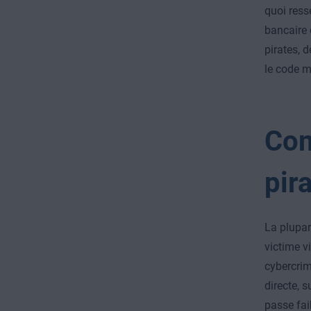
quoi ress
bancaire 
pirates, 
le code ma
Com
pir
La plupar
victime v
cybercrim
directe, 
passe fai