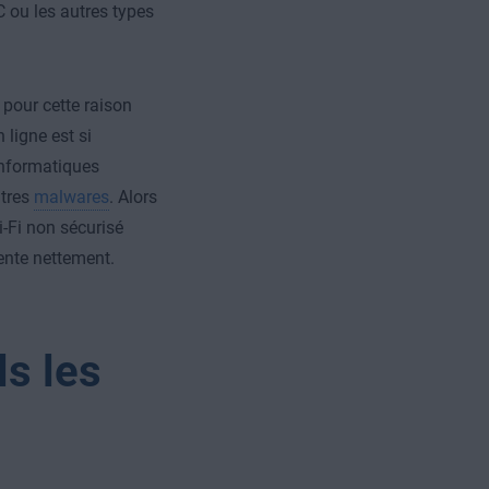
PC ou les autres types
t pour cette raison
ligne est si
 informatiques
utres
malwares
. Alors
i-Fi non sécurisé
te nettement.
ls les