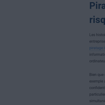
Pir
ris
Les histo
entrepris
piratage 
informati
ordinateu
Bien que 
exemple 
confidenti
particuli
simultané