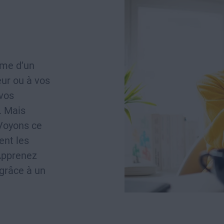
ime d’un
eur ou à vos
 vos
. Mais
Voyons ce
ent les
 Apprenez
grâce à un