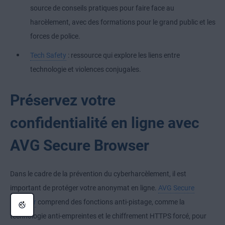
source de conseils pratiques pour faire face au
harcèlement, avec des formations pour le grand public et les
forces de police.
Tech Safety
: ressource qui explore les liens entre
technologie et violences conjugales.
Préservez votre
confidentialité en ligne avec
AVG Secure Browser
Dans le cadre de la prévention du cyberharcèlement, il est
important de protéger votre anonymat en ligne.
AVG Secure
Browser
comprend des fonctions anti-pistage, comme la
technologie anti-empreintes et le chiffrement HTTPS forcé, pour