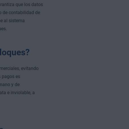
antiza que los datos
o de contabilidad de
e al sistema
ues.
bloques?
merciales, evitando
os pagos es
umano y de
a e inviolable, a