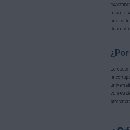
exactamen
recién añ
una caden
descentra
¿Por
La cadena
la corrup
universal
vulneraci
diferenci