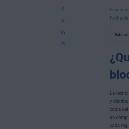
Escrito p
Fecha de
Este ar
¿Qu
blo
La tecnol
y distrib
copia del
un comple
cada regi