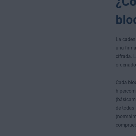
¿Có
blo
La caden
una firma 
cifrada. 
ordenador
Cada bloq
hipercomp
(básicame
de todas 
(normalme
comprueba