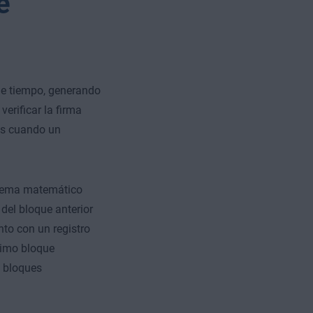
e
de tiempo, generando
verificar la firma
 es cuando un
blema matemático
 del bloque anterior
nto con un registro
timo bloque
 bloques