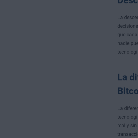
Desc
La descen
decisione
que cada 
nadie pue
tecnología
La di
Bitc
La difere
tecnologí
real y si
transacci