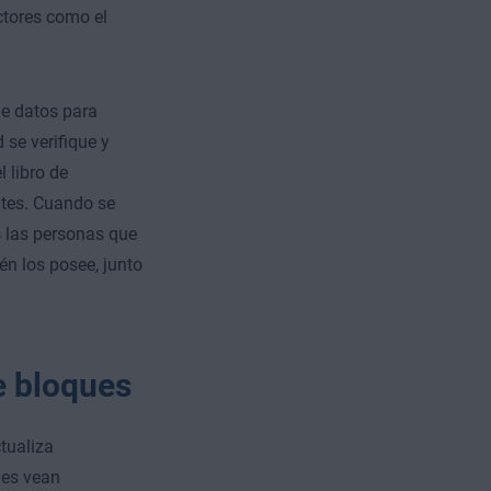
ctores como el
de datos para
 se verifique y
 libro de
ntes. Cuando se
s las personas que
ién los posee, junto
e bloques
tualiza
ues vean