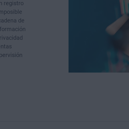
 registro
imposible
 cadena de
nformación
rivacidad
entas
pervisión