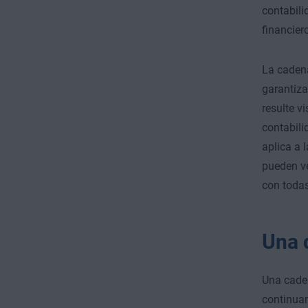
contabili
financiero
La caden
garantiza
resulte v
contabili
aplica a 
pueden ve
con todas
Una 
Una caden
continua