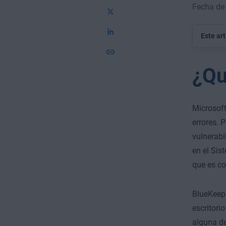
Fecha de 
Este ar
¿Qu
Microsoft
errores. 
vulnerabi
en el Sis
que es co
BlueKeep 
escritori
alguna de