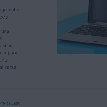
rgo, este
ecial
s una
a
r si su
cer para
 una
alizarse
or
Nica Latto