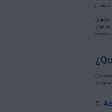
pueda sur
Si utili
2008, es 
remolón: 
¿Qu
Esto es l
cualquier
1. A