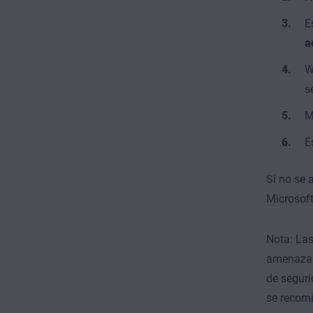
E
a
W
s
M
E
Si no se 
Microsoft
Nota: Las
amenazas,
de seguri
se recom