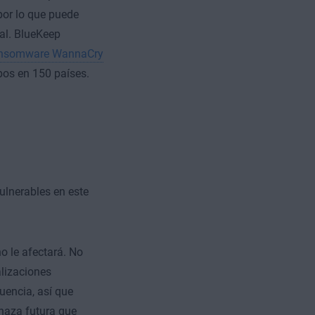
por lo que puede
al. BlueKeep
ransomware WannaCry
pos en 150 países.
ulnerables en este
o le afectará. No
alizaciones
uencia, así que
naza futura que