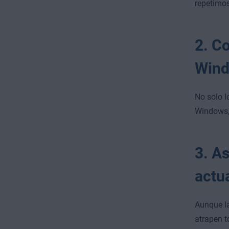
repetimo
2. C
Win
No solo l
Windows, 
3. A
actu
Aunque la
atrapen t