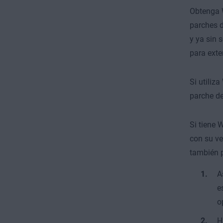
Obtenga 
parches d
y ya sin 
para exte
Si utiliz
parche d
Si tiene 
con su ve
también 
A
e
o
H