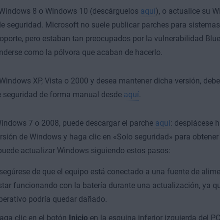
Windows 8 o Windows 10 (descárguelos
aquí
), o actualice su 
e seguridad. Microsoft no suele publicar parches para sistemas
soporte, pero estaban tan preocupados por la vulnerabilidad Blu
nderse como la pólvora que acaban de hacerlo.
a Windows XP, Vista o 2000 y desea mantener dicha versión, debe
e seguridad de forma manual desde
aquí
.
Windows 7 o 2008, puede descargar el parche
aquí
: desplácese h
rsión de Windows y haga clic en «Solo seguridad» para obtener 
puede actualizar Windows siguiendo estos pasos:
segúrese de que el equipo está conectado a una fuente de alim
star funcionando con la batería durante una actualización, ya q
perativo podría quedar dañado.
aga clic en el botón
Inicio
en la esquina inferior izquierda del PC