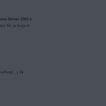
dows Server 2003 o
rio! No se haga el
ueKeep... y de