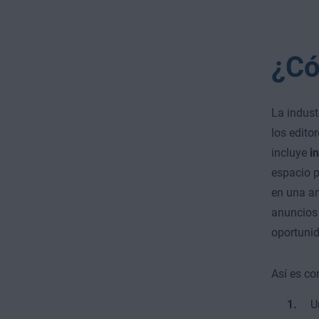
¿Có
La indust
los edito
incluye
i
espacio p
en una a
anuncios 
oportunid
Así es co
U