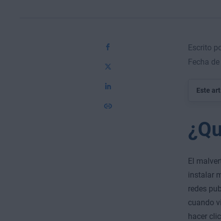
Escrito p
Fecha de 
Este ar
¿Qu
El malver
instalar 
redes pub
cuando vi
hacer clic