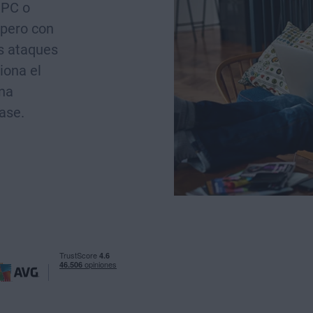
 PC o
 pero con
s ataques
iona el
una
ase.