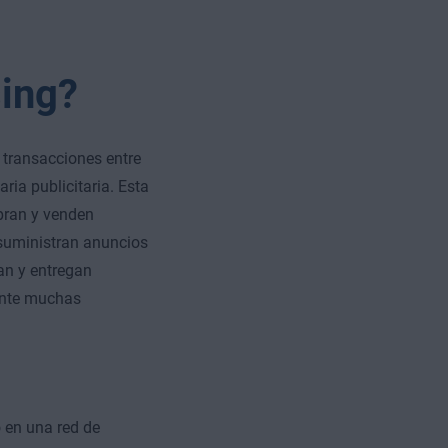
sing?
y transacciones entre
ria publicitaria. Esta
pran y venden
uministran anuncios
n y entregan
ente muchas
o en una red de