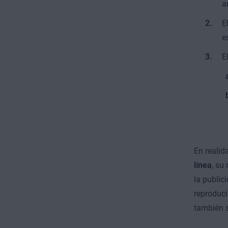
a
E
e
E
En realid
línea
, su
la public
reproduci
también s