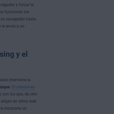
vegador y forzar la
omo funcionan los
de su navegador hasta
 le envía a un
sing y el
sos interviene la
ataque
.
El adware es
s con los que, de otro
 alojan en sitios web
ara mostrarle un