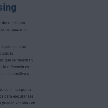
sing
eratacantes han
 de los tipos más
nsajes secretos
ptado la
nes que se muestran
 la diferencia es
e su dispositivo o
No solo incorporan
os para ejecutar ese
es pueden «hablar» en