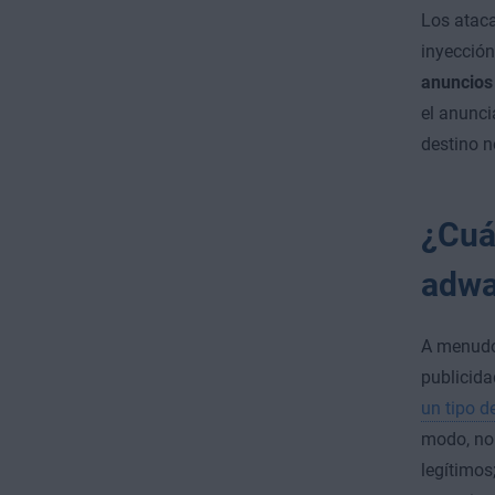
Los ataca
inyecció
anuncios
el anunci
destino n
¿Cuál
adwa
A menudo 
publicida
un tipo 
modo, no 
legítimos