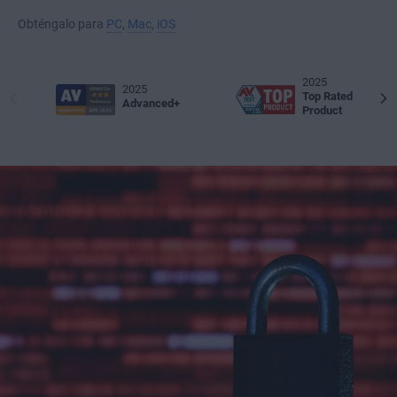
Obténgalo para
PC
,
Mac
,
iOS
2025
2025
Top Rated
Advanced+
Product