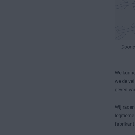
Door e
We kunnen
we de vei
geven van
Wij raden
legitieme
fabrikant