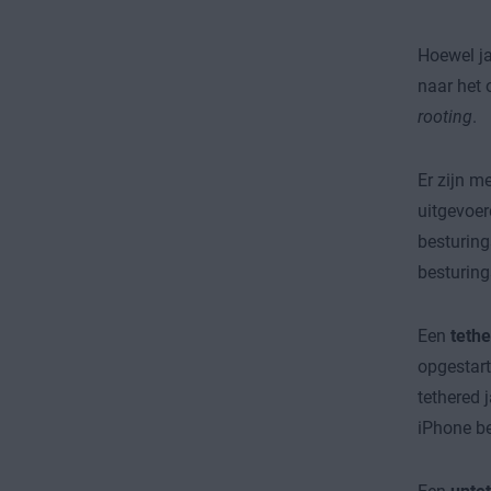
Hoewel ja
naar het 
rooting
.
Er zijn m
uitgevoer
besturing
besturing
Een
tethe
opgestart
tethered 
iPhone be