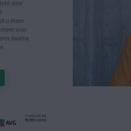
teld door
S-
opt u meer
s meer over
cherm daarna
le