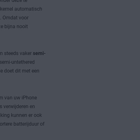
nder deze te
 kernel automatisch
p. Omdat voor
e bijna nooit
en steeds vaker
semi-
j semi-untethered
e doet dit met een
erm van uw iPhone
s verwijderen en
aking kunnen er ook
tere batterijduur of