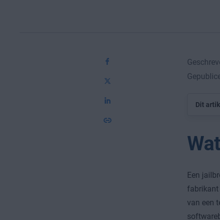
Geschrev
Gepublice
Dit arti
Wat
Een jailb
fabrikant
van een t
softwareb