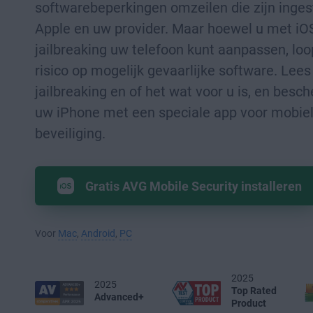
softwarebeperkingen omzeilen die zijn inges
Apple en uw provider. Maar hoewel u met iO
jailbreaking uw telefoon kunt aanpassen, lo
risico op mogelijk gevaarlijke software. Lee
jailbreaking en of het wat voor u is, en bes
uw iPhone met een speciale app voor mobie
beveiliging.
Gratis AVG Mobile Security installeren
Voor
Mac
,
Android
,
PC
2025
2025
Top Rated
Advanced+
Product