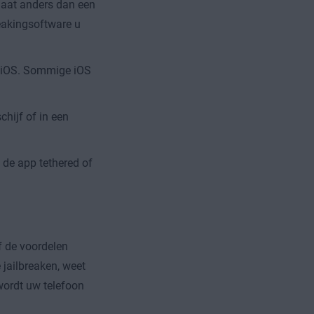
gaat anders dan een
reakingsoftware u
n iOS. Sommige iOS
hijf of in een
 de app tethered of
of de voordelen
jailbreaken, weet
wordt uw telefoon