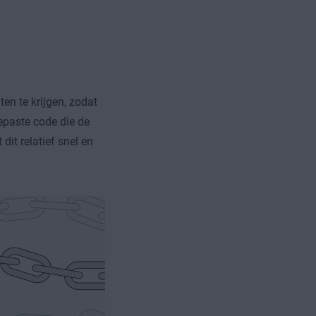
?
en te krijgen, zodat
epaste code die de
it relatief snel en