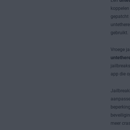
Een
untet
koppelen 
gepatcht 
untethere
gebruikt.
Vroege ja
untethere
jailbreak
app die o
Jailbreak
aanpassen
beperking
beveiligi
meer cra