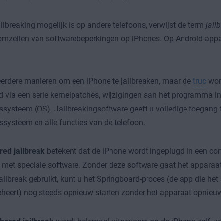
ilbreaking mogelijk is op andere telefoons, verwijst de term
jail
omzeilen van softwarebeperkingen op iPhones. Op Android-appar
eerdere manieren om een iPhone te jailbreaken, maar de
truc
wor
d via een serie kernelpatches, wijzigingen aan het programma in
ssysteem (OS). Jailbreakingsoftware geeft u volledige toegang t
ssysteem en alle functies van de telefoon.
red jailbreak
betekent dat de iPhone wordt ingeplugd in een co
 met speciale software. Zonder deze software gaat het apparaat 
jailbreak gebruikt, kunt u het Springboard-proces (de app die he
heert) nog steeds opnieuw starten zonder het apparaat opnieuw 