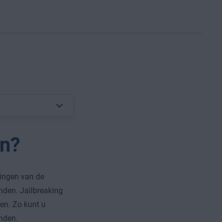
on?
kingen van de
nden. Jailbreaking
gen. Zo kunt u
nden.