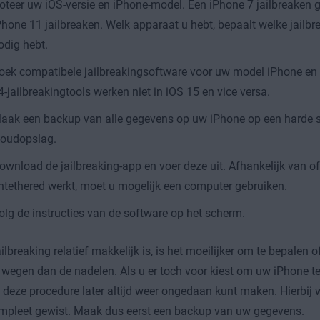
oteer uw iOS-versie en iPhone-model. Een iPhone 7 jailbreaken 
Phone 11 jailbreaken. Welk apparaat u hebt, bepaalt welke jailb
odig hebt.
oek compatibele jailbreakingsoftware voor uw model iPhone e
4-jailbreakingtools werken niet in iOS 15 en vice versa.
aak een backup van alle gegevens op uw iPhone op een harde sc
loudopslag.
ownload de jailbreaking-app en voer deze uit. Afhankelijk van of
ntethered werkt, moet u mogelijk een computer gebruiken.
olg de instructies van de software op het scherm.
ilbreaking relatief makkelijk is, is het moeilijker om te bepalen 
wegen dan de nadelen. Als u er toch voor kiest om uw iPhone te 
 deze procedure later altijd weer ongedaan kunt maken. Hierbij 
mpleet gewist. Maak dus eerst een backup van uw gegevens.