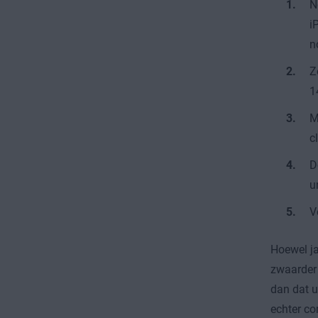
N
i
n
Z
1
M
c
D
u
V
Hoewel ja
zwaarder 
dan dat u
echter co