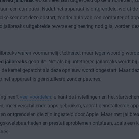
hered jailbreak
wordt helemaal uitgevoerd op de iPhone zelf, zo
aan een computer. Nadat het apparaat is ontgrendeld, wordt de
elke keer dat deze opstart, zonder hulp van een computer of ap
d jailbreaks uitgebreide reverse engineering nodig is, worden dez
ilbreaks waren voornamelijk tethered, maar tegenwoordig word
d jailbreaks
gebruikt. Net als bij untethered jailbreaks wordt bi
s de kernel gepatcht als deze opnieuw wordt opgestart. Maar dez
p het apparaat is geïnstalleerd zonder patches.
ing heeft
veel voordelen
: u kunt de instellingen en het startsch
, meer verschillende apps gebruiken, vooraf geïnstalleerde app
en ontgrendelen die zijn ingesteld door Apple. Maar met jailbre
ngskwetsbaarheden en prestatieproblemen ontstaan, zoals een kor
shes.