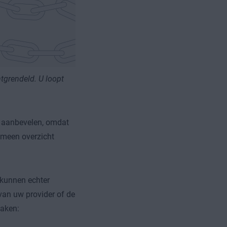
tgrendeld. U loopt
e aanbevelen, omdat
emeen overzicht
r kunnen echter
van uw provider of de
eaken: