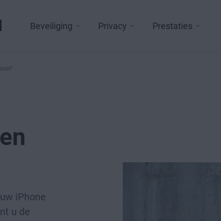
l
Beveiliging
Privacy
Prestaties
hone?
ken
 uw iPhone
nt u de