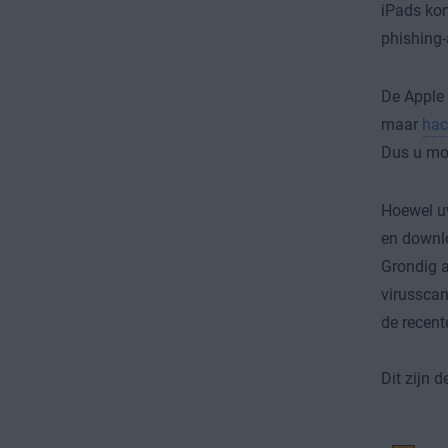
iPads kom
phishing-
De Apple 
maar
hac
Dus u moe
Hoewel uw
en downlo
Grondig a
virusscan
de recent
Dit zijn 