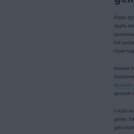
iPads zij
Apple ste
quarantai
het syste
moet nog
Hoewel he
tradition
de cache 
gewoon r
U kunt ec
geven. Ee
gebruiken