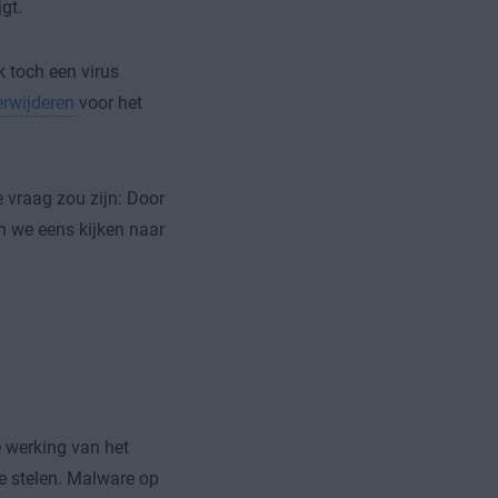
gt.
k toch een virus
erwijderen
voor het
 vraag zou zijn: Door
n we eens kijken naar
 werking van het
te stelen. Malware op