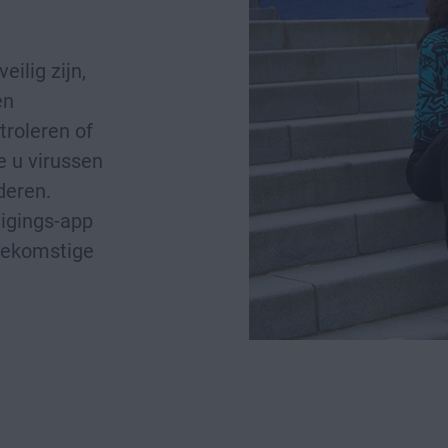
ilig zijn,
en
troleren of
e u virussen
deren.
ligings-app
oekomstige