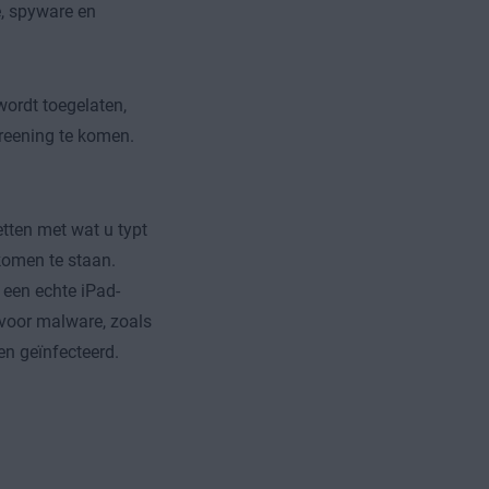
e, spyware en
ordt toegelaten,
reening te komen.
tten met wat u typt
komen te staan.
 een echte iPad-
 voor malware, zoals
n geïnfecteerd.