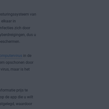
besturingssysteem van
 elkaar in
nfecties zich door
yberdreigingen, dus u
beschermen.
omputervirus
in de
steem opschonen door
virus, maar is het
formatie prijs te
op de app die u wilt
astgelegd, waardoor