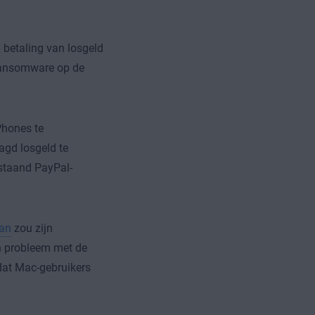
 betaling van losgeld
 ransomware op de
Phones te
agd losgeld te
estaand PayPal-
can
zou zijn
n probleem met de
 dat Mac-gebruikers