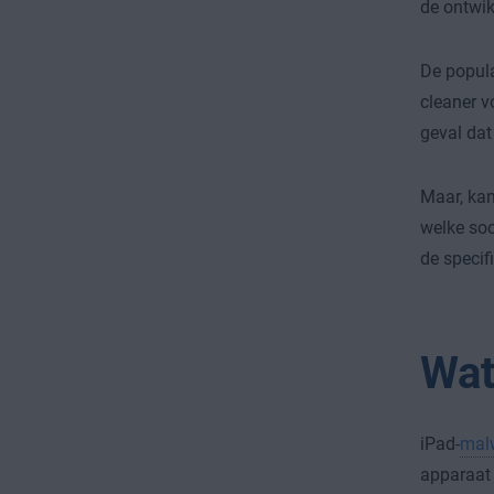
de ontwik
De popula
cleaner v
geval dat
Maar, kan
welke soo
de speci
Wat
iPad-
mal
apparaat 