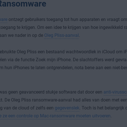
Ransomware
are
ontzegt gebruikers toegang tot hun apparaten en vraagt om
oegang te krijgen. Om een idee te krijgen van hoe ingewikkeld
gaan we nader in op de
Oleg Pliss-aanval
.
ebruikte Oleg Pliss een bestaand wachtwoordlek in iCloud om i
len via de functie Zoek mijn iPhone. De slachtoffers werd gevra
m hun iPhones te laten ontgrendelen, nota bene aan een niet-b
was geen geavanceerd stukje software dat door een
anti-viruss
t. De Oleg Pliss ransomware-aanval had alles van doen met ee
ng van de cloud of zelfs een
gegevenslek
. Toch is het belangrijk
e ze een controle op Mac-ransomware moeten uitvoeren
.