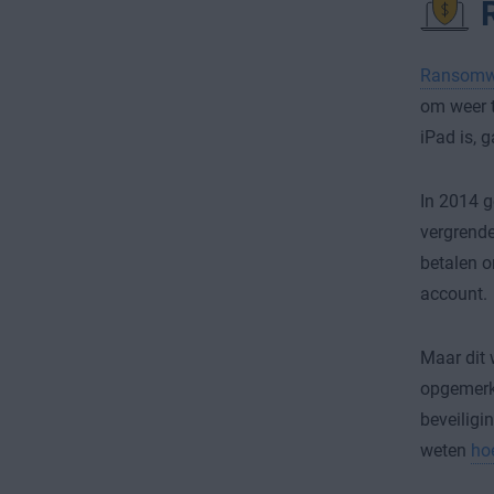
Ransomw
om weer t
iPad is, 
In 2014 g
vergrende
betalen o
account.
Maar dit 
opgemerk
beveiligi
weten
ho