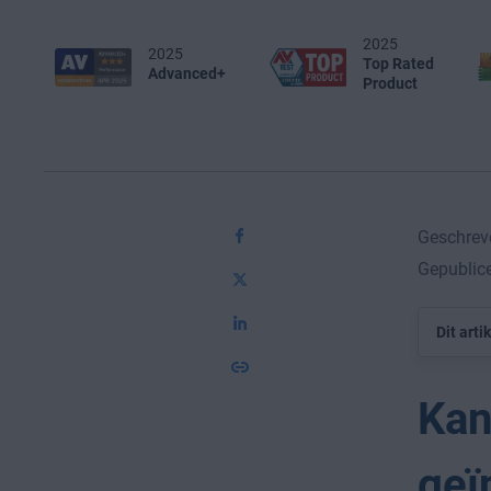
2025
2025
Top Rated
Advanced+
Product
Geschrev
Gepublic
Dit arti
Kan
geï