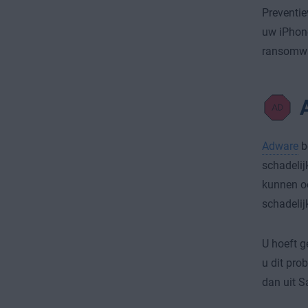
Preventie
uw iPhone
ransomwa
Adware
b
schadelij
kunnen 
schadelij
U hoeft g
u dit pro
dan uit S