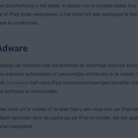
ve bescherming is het beste. In plaats van te moeten weten
hoe 
 of iPad moet verwijderen
, is het beter om een werkwijze te han
re te voorkomen.
Adware
elaagt uw machine met advertenties en sommige daarvan kunne
ke websites te bezoeken of persoonlijke informatie in te voeren.
ook
scareware
met valse iPad viruswaarschuwingen bevatten om u
ke software te downloaden.
een scan uit te voeren of te leren hoe u een virus van uw iPad ve
bleem oplossen door de
cache op uw iPad te wissen
. Als het goe
afari verwijderd.