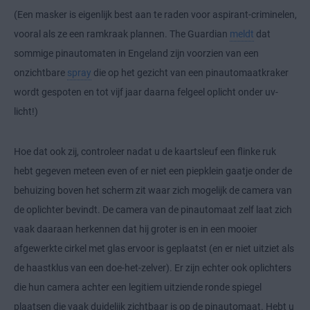
(Een masker is eigenlijk best aan te raden voor aspirant-criminelen,
vooral als ze een ramkraak plannen. The Guardian
meldt
dat
sommige pinautomaten in Engeland zijn voorzien van een
onzichtbare
spray
die op het gezicht van een pinautomaatkraker
wordt gespoten en tot vijf jaar daarna felgeel oplicht onder uv-
licht!)
Hoe dat ook zij, controleer nadat u de kaartsleuf een flinke ruk
hebt gegeven meteen even of er niet een piepklein gaatje onder de
behuizing boven het scherm zit waar zich mogelijk de camera van
de oplichter bevindt. De camera van de pinautomaat zelf laat zich
vaak daaraan herkennen dat hij groter is en in een mooier
afgewerkte cirkel met glas ervoor is geplaatst (en er niet uitziet als
de haastklus van een doe-het-zelver). Er zijn echter ook oplichters
die hun camera achter een legitiem uitziende ronde spiegel
plaatsen die vaak duidelijk zichtbaar is op de pinautomaat. Hebt u