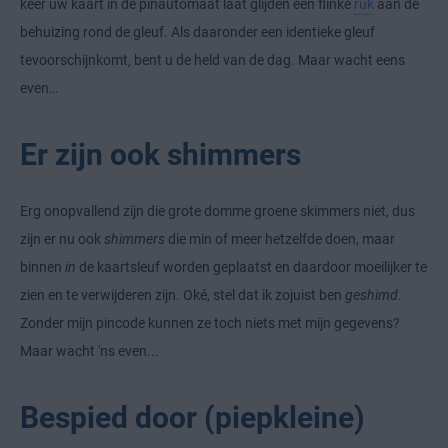
keer uw kaart in de pinautomaat laat glijden een flinke
ruk
aan de
behuizing rond de gleuf. Als daaronder een identieke gleuf
tevoorschijnkomt, bent u de held van de dag. Maar wacht eens
even…
Er zijn ook shimmers
Erg onopvallend zijn die grote domme groene skimmers niet, dus
zijn er nu ook
shimmers
die min of meer hetzelfde doen, maar
binnen
in
de kaartsleuf worden geplaatst en daardoor moeilijker te
zien en te verwijderen zijn. Oké, stel dat ik zojuist ben
geshimd
.
Zonder mijn pincode kunnen ze toch niets met mijn gegevens?
Maar wacht 'ns even...
Bespied door (piepkleine)