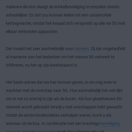
malware die erin slaagt de winkelbeveiliging te omzeilen steeds
schadelijker. En dat zou kunnen leiden tot een catastrofale
kettingreactie, omdat het kwaad zich verspreidt op alle via 5G met
elkaar verbonden apparaten.
Dat maakt het zeer aantrekkelijk voor
hackers
. Zij zijn ongetwijfeld
al manieren aan het bedenken om het nieuwe 5G-netwerk te
infiltreren, nu het op zijn kwetsbaarst is.
Het beste advies dat we hier kunnen geven, is om nog even te
wachten met de overstap naar 5G. Hoe aantrekkelijk het ook lijkt
om er net zo snel bij te zijn als de buren. Als hun gloednieuwe 5G-
netwerk wordt gekraakt terwijl u met overstappen hebt gewacht
totdat de eerste kinderziektes verholpen waren, komt u als
winnaar uit de bus. In combinatie met een krachtige
beveiliging
voor uw mobiele apparaten
moet dat volstaan om u te