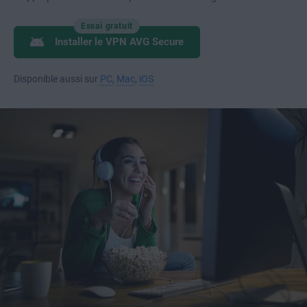
Essai gratuit
Installer le VPN AVG Secure
Disponible aussi sur
PC
,
Mac
,
iOS