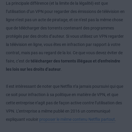
La principale différence (et la limite de la légalité) est que
l’utilisation d’un VPN pour regarder des émissions de télévision en
ligne n’est pas un acte de piratage, et ce n’est pas la même chose
que de télécharger des torrents contenant des programmes
protégés par des droits d’auteur. Si vous utilisez un VPN regarder
la télévision en ligne, vous êtes en infraction par rapport à votre
contrat, mais pas au regard de la loi. Ce que vous devez éviter de
faire, c’est de
télécharger des torrents illégaux et d’enfreindre
les lois sur les droits d’auteur
.
Il est intéressant de noter que Netflix n’a jamais poursuivi qui que
ce soit pour infraction à sa politique en matière de VPN, et que
cette entreprise n’agit pas de façon active
contre
l’utilisation des
VPN. L’entreprise a même publié en 2016 un communiqué
expliquant vouloir
proposer le même contenu Netflix partout
.