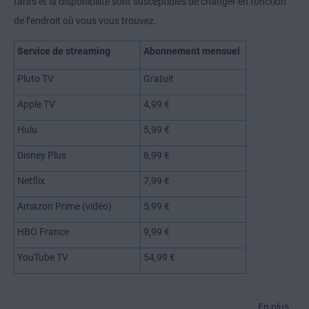
tarifs et la disponibilité sont susceptibles de changer en fonction
de l’endroit où vous vous trouvez.
Service de streaming
Abonnement mensuel
Pluto TV
Gratuit
Apple TV
4,99 €
Hulu
5,99 €
Disney Plus
8,99 €
Netflix
7,99 €
Amazon Prime (vidéo)
5,99 €
HBO France
9,99 €
YouTube TV
54,99 €
En plus