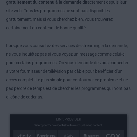
gratuitement du contenu à la demande
directement depuis leur
site web. Tous les programmes ne sont pas disponibles
gratuitement, mais si vous cherchez bien, vous trouverez
certainement du contenu de bonne qualité.
Lorsque vous consultez des services de streaming à la demande,
ne vous inquiétez pas si vous voyez un message comme celui-ci
pour certains programmes. On vous demande de vous connecter
à votre fournisseur de télévision par câble pour bénéficier d’un
accès complet. Le plus simple pour contourner ce problème et ne
pas perdre de temps est de chercher les programmes qui n’ont pas
d’icône de cadenas.