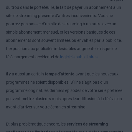
du trou dans le portefeuille, le fait de payer un abonnement à un
site de streaming présente d’autres inconvénients. Vous ne
pourrez pas passer d’un site de streaming à un autre avec un
simple abonnement mensuel, et les versions basiques de ces
abonnements sont souvent limitées ou envahies par la publicité.
L’exposition aux publicités indésirables augmente le risque de
téléchargement accidentel de
logiciels publicitaires
.
Il y a aussi un certain
temps d’attente
avant que les nouveaux
programmes ne soient disponibles. S’il ne s’agit pas d’un
programme original, les derniers épisodes de votre série préférée
peuvent mettre plusieurs mois après leur diffusion à la télévision
avant d’arriver sur votre écran en streaming.
Et plus problématique encore, les
services de streaming