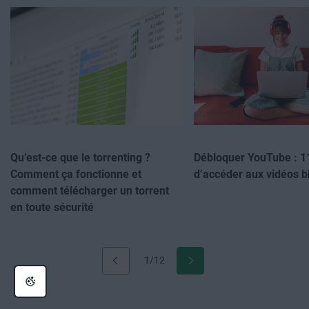
Qu’est-ce que le torrenting ?
Débloquer YouTube : 
Comment ça fonctionne et
d’accéder aux vidéos 
comment télécharger un torrent
en toute sécurité
1/12