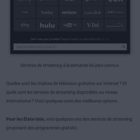
Services de streaming à la demande les plus connus.
Quelles sont les chaînes de télévision gratuites sur Internet ? Et
quels sont les services de streaming disponibles au niveau
international ? Voici quelques-unes des meilleures options.
Pour les États-Unis
, voici quelques-uns des services de streaming
proposant des programmes gratuits :