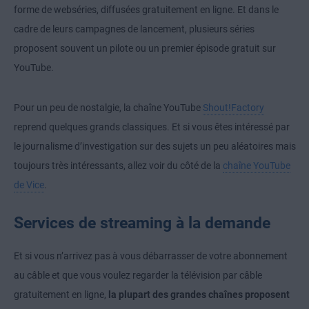
forme de webséries, diffusées gratuitement en ligne. Et dans le
cadre de leurs campagnes de lancement, plusieurs séries
proposent souvent un pilote ou un premier épisode gratuit sur
YouTube.
Pour un peu de nostalgie, la chaîne YouTube
Shout!Factory
reprend quelques grands classiques. Et si vous êtes intéressé par
le journalisme d’investigation sur des sujets un peu aléatoires mais
toujours très intéressants, allez voir du côté de la
chaîne YouTube
de Vice
.
Services de streaming à la demande
Et si vous n’arrivez pas à vous débarrasser de votre abonnement
au câble et que vous voulez regarder la télévision par câble
gratuitement en ligne,
la plupart des grandes chaînes proposent