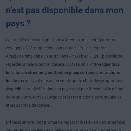
n’est pas disponible dans mon
pays ?
La première question que vous allez vous poser lorsque vous
voyagerez à l’étranger sera sans doute « Puis-je regarder
Amazon Prime dans un autre pays » ? Ou bien « Est-il possible de
regarder la télévision française aux États-Unis » ?
Presque tous
les sites de streaming mettent en place certaines restrictions
locales
, ce qui veut dire par exemple que le choix des programmes
disponibles sur Netflix dans un pays n’est pas forcément le même
dans un autre. Ceci s’explique par les restrictions géographiques
et les accords de licence.
Même si un site vous promet de regarder la télévision en streaming
depuis différents lieux, la qualité peut ne pas être au rendez-vous