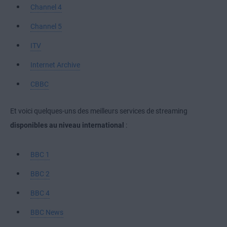
Channel 4
Channel 5
ITV
Internet Archive
CBBC
Et voici quelques-uns des meilleurs services de streaming
disponibles au niveau international
:
BBC 1
BBC 2
BBC 4
BBC News