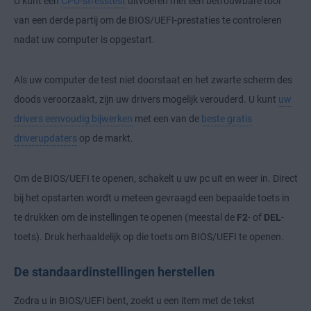
U kunt een
CPU-stresstest
uitvoeren met een betrouwbare tool
van een derde partij om de BIOS/UEFI-prestaties te controleren
nadat uw computer is opgestart.
Als uw computer de test niet doorstaat en het zwarte scherm des
doods veroorzaakt, zijn uw drivers mogelijk verouderd. U kunt
uw
drivers eenvoudig bijwerken
met een van de
beste gratis
driverupdaters
op de markt.
Om de BIOS/UEFI te openen, schakelt u uw pc uit en weer in. Direct
bij het opstarten wordt u meteen gevraagd een bepaalde toets in
te drukken om de instellingen te openen (meestal de
F2
- of
DEL
-
toets). Druk herhaaldelijk op die toets om BIOS/UEFI te openen.
De standaardinstellingen herstellen
Zodra u in BIOS/UEFI bent, zoekt u een item met de tekst