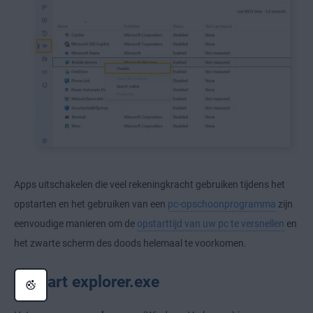
Apps uitschakelen die veel rekeningkracht gebruiken tijdens het
opstarten en het gebruiken van een
pc-opschoonprogramma
zijn
eenvoudige manieren om de
opstarttijd van uw pc te versnellen
en
het zwarte scherm des doods helemaal te voorkomen.
2. Start explorer.exe