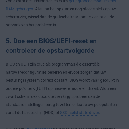
zoals extra geluidskaarten en extra
geüpgradede modules met
RAM-geheugen
. Als u na het opstarten nog steeds niets op uw
scherm ziet, wissel dan de grafische kaart om te zien of dit de
oorzaak van het probleem is.
5. Doe een BIOS/UEFI-reset en
controleer de opstartvolgorde
BIOS en UEFI zijn cruciale programma's die essentiële
hardwareconfiguraties beheren en ervoor zorgen dat uw
besturingssysteem correct opstart. BIOS wordt vaak gebruikt in
oudere pc's, terwijl UEFI op nieuwere modellen draait. Als u een
zwart scherm des doods te zien krijgt, probeer dan de
standaardinstellingen terug te zetten of laat u uw pc opstarten
vanaf de harde schijf (HDD) of
SSD (solid state drive)
.