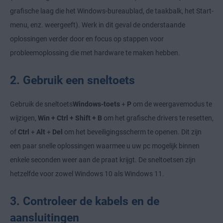
grafische laag die het Windows-bureaublad, de taakbalk, het Start-
menu, enz. weergeeft). Werk in dit geval de onderstaande
oplossingen verder door en focus op stappen voor
probleemoplossing die met hardware te maken hebben.
2. Gebruik een sneltoets
Gebruik de sneltoets
Windows-toets
+
P
om de weergavemodus te
wijzigen,
Win + Ctrl + Shift + B
om het grafische drivers te resetten,
of
Ctrl
+
Alt
+
Del
om het beveiligingsscherm te openen. Dit zijn
een paar snelle oplossingen waarmee u uw pc mogelijk binnen
enkele seconden weer aan de praat krijgt. De sneltoetsen zijn
hetzelfde voor zowel Windows 10 als Windows 11.
3. Controleer de kabels en de
aansluitingen