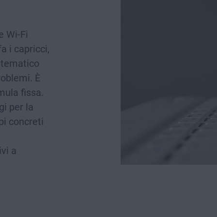
e Wi-Fi
a i capricci,
istematico
roblemi. È
mula fissa.
i per la
i concreti
vi a