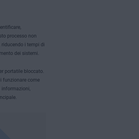
ntificare,
esto processo non
 riducendo i tempi di
amento dei sistemi.
r portatile bloccato.
di funzionare come
i informazioni,
ncipale.