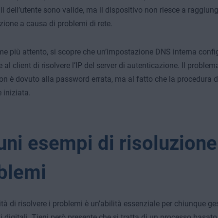
i dell’utente sono valide, ma il dispositivo non riesce a raggiunge
zione a causa di problemi di rete.
e più attento, si scopre che un’impostazione DNS interna confi
al client di risolvere l’IP del server di autenticazione. Il proble
non è dovuto alla password errata, ma al fatto che la procedura 
 iniziata.
uni esempi di risoluzione
blemi
à di risolvere i problemi è un’abilità essenziale per chiunque ges
i digitali. Tieni però presente che si tratta di un processo basato 