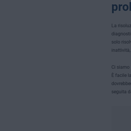
pro
La risolu
diagnosti
solo riso
inattivit
Ci siamo 
È facile 
dovrebbe
seguita d