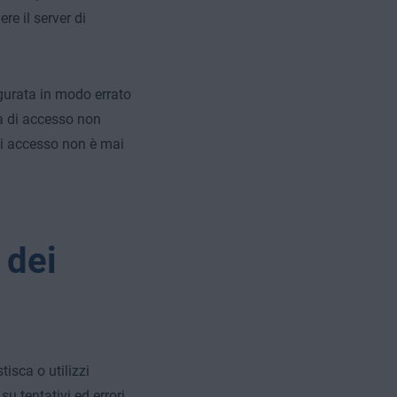
re il server di
gurata in modo errato
ma di accesso non
di accesso non è mai
 dei
tisca o utilizzi
su tentativi ed errori,