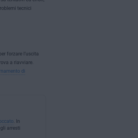
roblemi tecnici
er forzare l’uscita
va a riavviare.
iornamento di
loccato
. In
li arresti