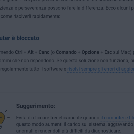
zienza e perseveranza possono fare la differenza. Ecco alcuni p
come risolverli rapidamente:
uter è bloccato
remendo
Ctrl
+
Alt
+
Canc
(o
Comando
+
Opzione
+
Esc
sul Mac) p
ammi che non rispondono. Se questa soluzione non funziona, pro
regolarmente tutto il software e
risolvi sempre gli errori di agg
.
Suggerimento:
Evita di cliccare freneticamente quando
il computer è b
questo modo aumenti il carico sul sistema, aggravando g
anomali e rendendoli più difficili da diagnosticare.