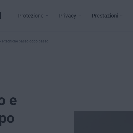
l
Protezione
Privacy
Prestazioni
so e tecniche passo dopo passo
o e
opo