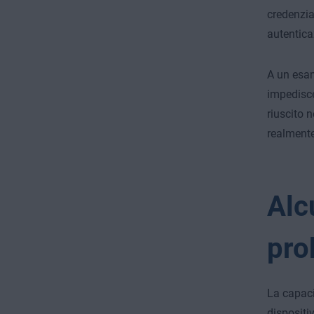
credenzial
autentica
A un esam
impedisce 
riuscito 
realmente
Alc
pro
La capacit
dispositiv