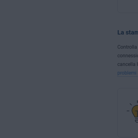
La sta
Controlla
connessio
cancella 
problemi 