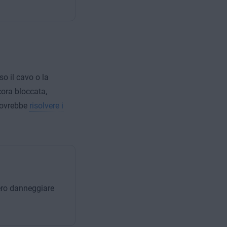
o il cavo o la
ora bloccata,
 dovrebbe
risolvere i
bero danneggiare