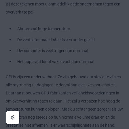
Bij deze tekenen moet u onmiddellijk actie ondernemen tegen een
oververhitte pc:
Abnormaal hoge temperatuur
De ventilator maakt steeds een ander geluid
Uw computer is veel trager dan normaal
Het apparaat loopt vaker vast dan normaal
GPU's zijn een ander verhaal. Ze zijn gebouwd om stevig te zijn en
alle raytracing-uitdagingen te doorstaan die u ze voorschotelt.
Daarnaast bouwen GPU-fabrikanten veiligheidsvoorzieningen in
om oververhitting tegen te gaan. Het zal u verbazen hoe hoog de
temperaturen kunnen oplopen. Maak u echter geen zorgen: als uw
ventilatoren nog steeds op hun normale volume draaien en de
prestaties niet afnemen, is er waarschijnlijk niets aan de hand.