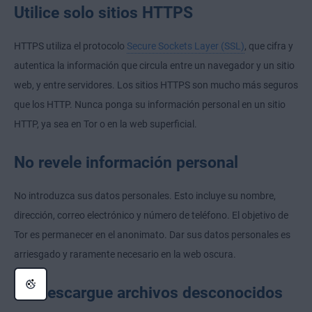
Utilice solo sitios HTTPS
HTTPS
utiliza el protocolo
Secure Sockets Layer (SSL)
, que cifra y
autentica la información que circula entre un navegador y un sitio
web, y entre servidores. Los sitios HTTPS son mucho más seguros
que los HTTP. Nunca ponga su información personal en un sitio
HTTP, ya sea en Tor o en la web superficial.
No revele información personal
No introduzca sus datos personales. Esto incluye su nombre,
dirección, correo electrónico y número de teléfono. El objetivo de
Tor es permanecer en el anonimato. Dar sus datos personales es
arriesgado y raramente necesario en la web oscura.
No descargue archivos desconocidos