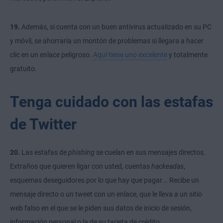
19.
Además, si cuenta con un buen antivirus actualizado
en
su PC
y móvil, se ahorraría un montón de problemas si llegara a hacer
clic en un enlace peligroso.
Aquí tiene uno excelente
y totalmente
gratuito.
Tenga cuidado con las estafas
de Twitter
20.
Las estafas de
phishing
se cuelan en sus mensajes directos.
Extraños que quieren ligar con usted, cuentas
hackeadas
,
esquemas de
seguidores
por lo que hay que pagar... Recibe un
mensaje directo o un tweet con un enlace, que le lleva a un sitio
web falso en el que se le piden sus datos de inicio de sesión,
información personal o la de su tarjeta de crédito.