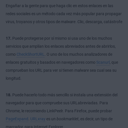
Engañar a la gente para que haga clic en estos enlaces en las
redes sociales es un método cada vez más popular para propagar
virus, troyanos y otros tipos de
malware
. Clic, descarga, catástrofe
17.
Puede protegerse por sí mismo si usa uno de los muchos
servicios que amplían los enlaces abreviados antes de abrirlos,
como
CheckShortURL
. O uno de los muchos analizadores de
enlaces gratuitos y basados en navegadores como
Scanurl
, que
comprueban los URL para ver si tienen
malware
sea cual sea su
longitud.
18.
Puede hacerlo todo más sencillo si instala una extensión del
navegador para que compruebe sus
URL
abreviadas. Para
Chrome, le recomiendo LinkPeelr. Para Firefox, puede probar
PageExpand
.
URLxray
es un
bookmarklet
, es decir, un tipo de
marcador, para Internet Explorer.