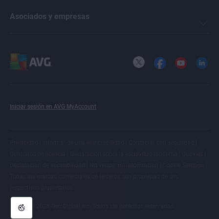
Asociados y empresas
X
Facebook
YouTube
LinkedI
Iniciar sesión en AVG MyAccount
|
|
|
Privacidad
Informar de una vulnerabilidad
Contactar con seguridad
|
|
|
Contratos de licencia
Declaración sobre la esclavitud moderna
Cookies
|
|
|
Declaración de accesibilidad
No vender mi información
Cookie Settings
Todas las
marcas comerciales de terceros
son propiedad de sus
respectivos propietarios.
© 2026 Gen Digital Inc. Todos los derechos reservados.