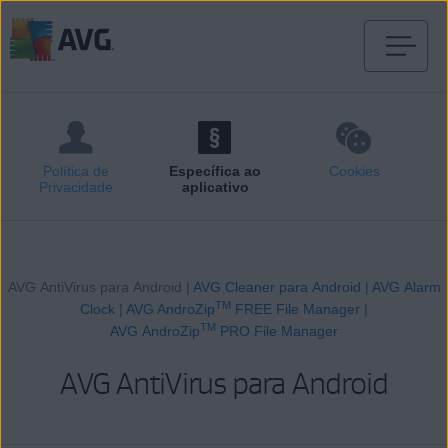
Pular
para
o
conteúdo
Política de
Específica ao
Cookies
Privacidade
aplicativo
AVG AntiVirus para Android |
AVG Cleaner para Android
|
AVG Alarm
TM
Clock
|
AVG AndroZip
FREE File Manager
|
TM
AVG AndroZip
PRO File Manager
AVG AntiVirus para Android